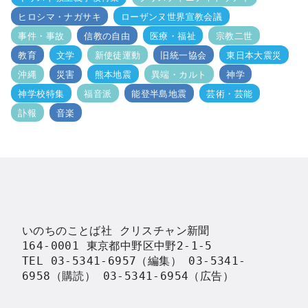
ヒロシマ・ナガサキ
ローザンヌ世界宣教会議
事件・事故
信教の自由
医療・福祉
宗教二世
教育
文学
新使徒運動
旧統一協会
東日本大震災
沖縄
災害
熊本地震
異端・カルト
神学
神学校特集
福音派
能登半島地震
芸術・芸能
訃報
音楽
いのちのことば社 クリスチャン新聞

164-0001 東京都中野区中野2-1-5

TEL 03-5341-6957（編集） 03-5341-
6958（購読） 03-5341-6954（広告）