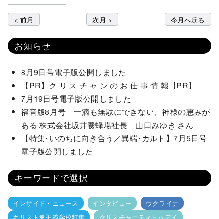
< 前月
次月 >
今月へ戻る
お知らせ
8月9日号電子版公開しました
【PR】ク リ ス チ ャ ン の お 仕 事 情 報【PR】
7月19日号電子版公開しました
福音版8月号 一滴も無駄にできない、神様の恵みが
ある 株式会社坂井養蜂場社長 山口みゆき さん
【特集･いのちに向き合う／異端･カルト】7月5日号
電子版公開しました
キーワードで選択
インサイド・ニュース
インタビュー
ウクライナ
キリスト教主義学校特集
クリスチャニティトゥデイ