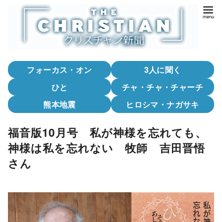
コ
ン
テ
ン
ツ
フォーカス・オン
3人に聞く
へ
移
ひと
チャ・チャ・チャーチ
動
熊本地震
ヒロシマ・ナガサキ
福音版10月号 私が神様を忘れても、
神様は私を忘れない 牧師 吉田晋悟
さん