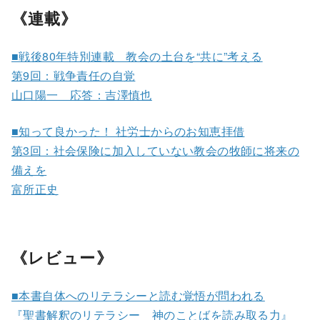
《連載》
■戦後80年特別連載 教会の土台を“共に”考える
第9回：戦争責任の自覚
山口陽一 応答：吉澤慎也
■知って良かった！ 社労士からのお知恵拝借
第3回：社会保険に加入していない教会の牧師に将来の
備えを
富所正史
《レビュー》
■本書自体へのリテラシーと読む覚悟が問われる
『聖書解釈のリテラシー 神のことばを読み取る力』