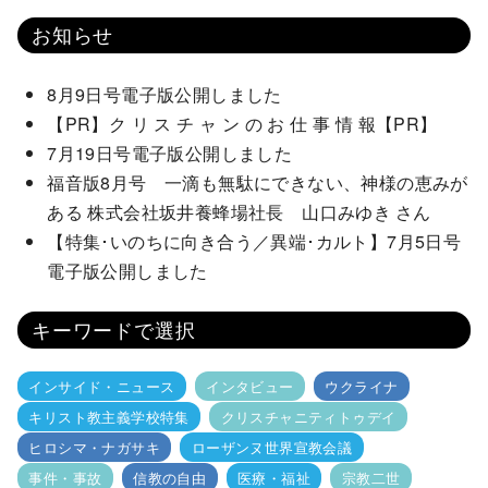
お知らせ
8月9日号電子版公開しました
【PR】ク リ ス チ ャ ン の お 仕 事 情 報【PR】
7月19日号電子版公開しました
福音版8月号 一滴も無駄にできない、神様の恵みが
ある 株式会社坂井養蜂場社長 山口みゆき さん
【特集･いのちに向き合う／異端･カルト】7月5日号
電子版公開しました
キーワードで選択
インサイド・ニュース
インタビュー
ウクライナ
キリスト教主義学校特集
クリスチャニティトゥデイ
ヒロシマ・ナガサキ
ローザンヌ世界宣教会議
事件・事故
信教の自由
医療・福祉
宗教二世