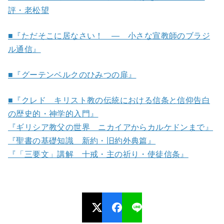
評・老松望
■『ただそこに居なさい！ ― 小さな宣教師のブラジ
ル通信』
■『グーテンベルクのひみつの扉』
■『クレド キリスト教の伝統における信条と信仰告白
の歴史的・神学的入門』
『ギリシア教父の世界 ニカイアからカルケドンまで』
『聖書の基礎知識 新約・旧約外典篇』
『「三要文」講解 十戒・主の祈り・使徒信条』