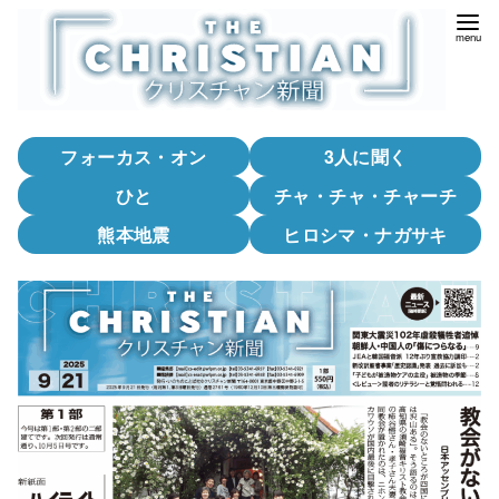
コ
ン
テ
ン
ツ
フォーカス・オン
3人に聞く
へ
移
ひと
チャ・チャ・チャーチ
動
熊本地震
ヒロシマ・ナガサキ