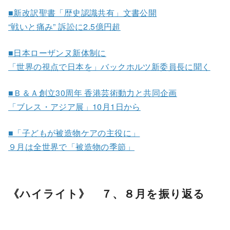
■新改訳聖書「歴史認識共有」文書公開
“戦いと痛み” 訴訟に2.5億円超
■日本ローザンヌ新体制に
「世界の視点で日本を」バックホルツ新委員長に聞く
■Ｂ＆Ａ創立30周年 香港芸術動力と共同企画
「ブレス・アジア展」10月1日から
■「子どもが被造物ケアの主役に」
９月は全世界で「被造物の季節」
《ハイライト》 ７、８月を振り返る