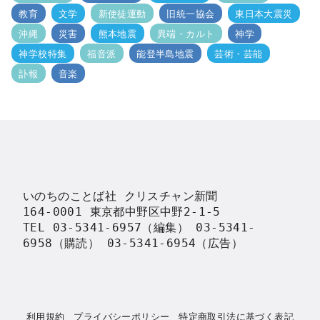
教育
文学
新使徒運動
旧統一協会
東日本大震災
沖縄
災害
熊本地震
異端・カルト
神学
神学校特集
福音派
能登半島地震
芸術・芸能
訃報
音楽
いのちのことば社 クリスチャン新聞

164-0001 東京都中野区中野2-1-5

TEL 03-5341-6957（編集） 03-5341-
6958（購読） 03-5341-6954（広告）
利用規約
プライバシーポリシー
特定商取引法に基づく表記