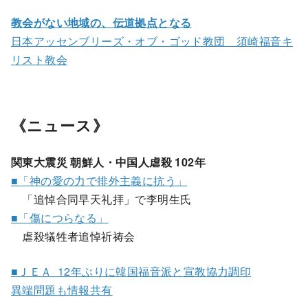
教会がない地域の、伝道拠点となる
日本アッセンブリーズ・オブ・ゴッド教団 須崎福音キ
リスト教会
《ニュース》
関東大震災 朝鮮人・中国人虐殺 102年
■「神の愛の力で排外主義に抗う」
「追悼合同早天礼拝」で李明生氏
■「傷につらなる」
虐殺犠牲者追悼祈祷会
■ＪＥＡ 12年ぶりに韓国福音派と宣教協力調印
異端問題も情報共有