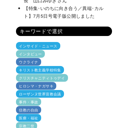
長 山口みゆき さん
【特集･いのちに向き合う／異端･カル
ト】7月5日号電子版公開しました
キーワードで選択
インサイド・ニュース
インタビュー
ウクライナ
キリスト教主義学校特集
クリスチャニティトゥデイ
ヒロシマ・ナガサキ
ローザンヌ世界宣教会議
事件・事故
信教の自由
医療・福祉
宗教二世