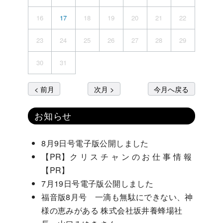
16
17
18
19
20
21
22
23
24
25
26
27
28
29
30
31
< 前月
次月 >
今月へ戻る
お知らせ
8月9日号電子版公開しました
【PR】ク リ ス チ ャ ン の お 仕 事 情 報
【PR】
7月19日号電子版公開しました
福音版8月号 一滴も無駄にできない、神
様の恵みがある 株式会社坂井養蜂場社