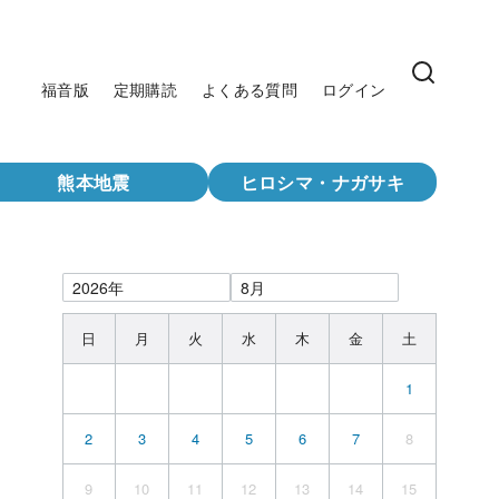
福音版
定期購読
よくある質問
ログイン
熊本地震
ヒロシマ・ナガサキ
日
月
火
水
木
金
土
1
2
3
4
5
6
7
8
9
10
11
12
13
14
15