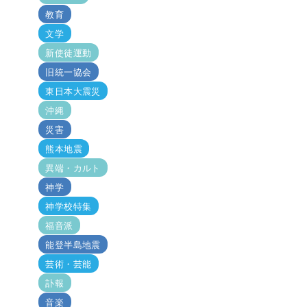
教育
文学
新使徒運動
旧統一協会
東日本大震災
沖縄
災害
熊本地震
異端・カルト
神学
神学校特集
福音派
能登半島地震
芸術・芸能
訃報
音楽