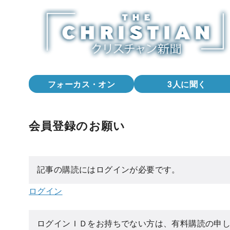
コ
ン
テ
ン
ツ
へ
フォーカス・オン
3人に聞く
移
動
会員登録のお願い
記事の購読にはログインが必要です。
ログイン
ログインＩＤをお持ちでない方は、有料購読の申