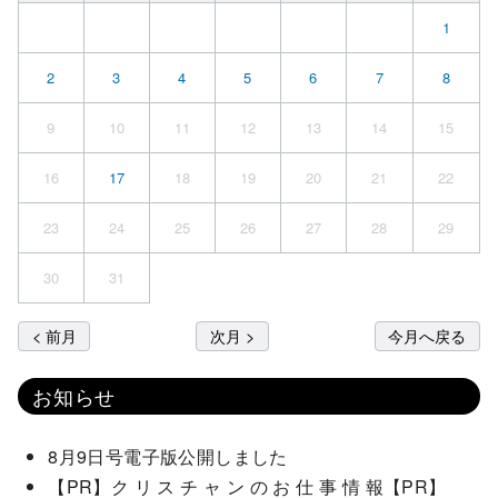
1
2
3
4
5
6
7
8
9
10
11
12
13
14
15
16
17
18
19
20
21
22
23
24
25
26
27
28
29
30
31
< 前月
次月 >
今月へ戻る
お知らせ
8月9日号電子版公開しました
【PR】ク リ ス チ ャ ン の お 仕 事 情 報【PR】