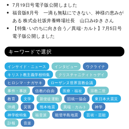
7月19日号電子版公開しました
福音版8月号 一滴も無駄にできない、神様の恵みが
ある 株式会社坂井養蜂場社長 山口みゆき さん
【特集･いのちに向き合う／異端･カルト】7月5日号
電子版公開しました
キーワードで選択
インサイド・ニュース
インタビュー
ウクライナ
キリスト教主義学校特集
クリスチャニティトゥデイ
ヒロシマ・ナガサキ
ローザンヌ世界宣教会議
事件・事故
信教の自由
医療・福祉
宗教二世
教育
文学
新使徒運動
旧統一協会
東日本大震災
沖縄
災害
熊本地震
異端・カルト
神学
神学校特集
福音派
能登半島地震
芸術・芸能
訃報
音楽