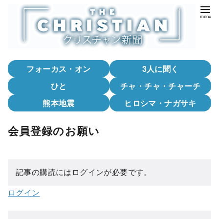
コ
ン
テ
ン
ツ
フォーカス・オン
3人に聞く
へ
移
ひと
チャ・チャ・チャーチ
動
熊本地震
ヒロシマ・ナガサキ
会員登録のお願い
記事の購読にはログインが必要です。
ログイン