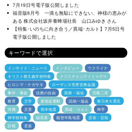
7月19日号電子版公開しました
福音版8月号 一滴も無駄にできない、神様の恵みが
ある 株式会社坂井養蜂場社長 山口みゆき さん
【特集･いのちに向き合う／異端･カルト】7月5日号
電子版公開しました
キーワードで選択
インサイド・ニュース
インタビュー
ウクライナ
キリスト教主義学校特集
クリスチャニティトゥデイ
ヒロシマ・ナガサキ
ローザンヌ世界宣教会議
事件・事故
信教の自由
医療・福祉
宗教二世
教育
文学
新使徒運動
旧統一協会
東日本大震災
沖縄
災害
熊本地震
異端・カルト
神学
神学校特集
福音派
能登半島地震
芸術・芸能
訃報
音楽