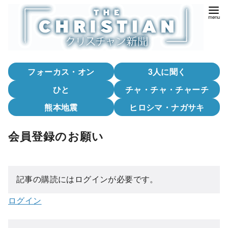
コ
ン
テ
ン
ツ
フォーカス・オン
3人に聞く
へ
移
ひと
チャ・チャ・チャーチ
動
熊本地震
ヒロシマ・ナガサキ
会員登録のお願い
記事の購読にはログインが必要です。
ログイン