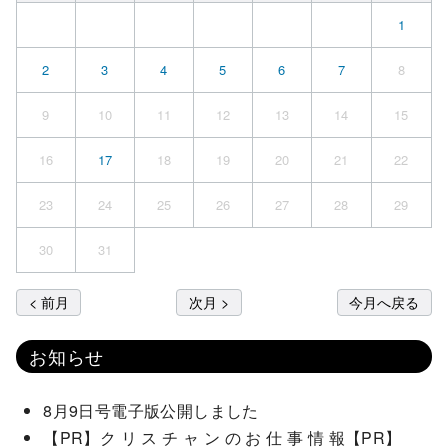
1
2
3
4
5
6
7
8
9
10
11
12
13
14
15
16
17
18
19
20
21
22
23
24
25
26
27
28
29
30
31
< 前月
次月 >
今月へ戻る
お知らせ
8月9日号電子版公開しました
【PR】ク リ ス チ ャ ン の お 仕 事 情 報【PR】