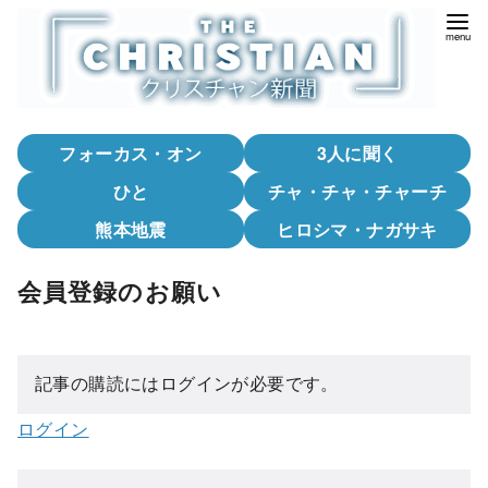
コ
ン
テ
ン
ツ
フォーカス・オン
3人に聞く
へ
移
ひと
チャ・チャ・チャーチ
動
熊本地震
ヒロシマ・ナガサキ
会員登録のお願い
記事の購読にはログインが必要です。
ログイン