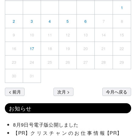
1
2
3
4
5
6
7
8
9
10
11
12
13
14
15
16
17
18
19
20
21
22
23
24
25
26
27
28
29
30
31
< 前月
次月 >
今月へ戻る
お知らせ
8月9日号電子版公開しました
【PR】ク リ ス チ ャ ン の お 仕 事 情 報【PR】