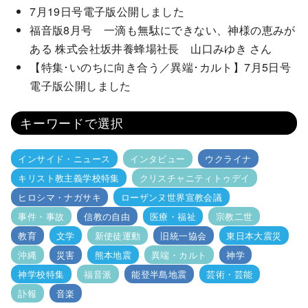
7月19日号電子版公開しました
福音版8月号 一滴も無駄にできない、神様の恵みが
ある 株式会社坂井養蜂場社長 山口みゆき さん
【特集･いのちに向き合う／異端･カルト】7月5日号
電子版公開しました
キーワードで選択
インサイド・ニュース
インタビュー
ウクライナ
キリスト教主義学校特集
クリスチャニティトゥデイ
ヒロシマ・ナガサキ
ローザンヌ世界宣教会議
事件・事故
信教の自由
医療・福祉
宗教二世
教育
文学
新使徒運動
旧統一協会
東日本大震災
沖縄
災害
熊本地震
異端・カルト
神学
神学校特集
福音派
能登半島地震
芸術・芸能
訃報
音楽