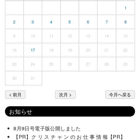
1
2
3
4
5
6
7
8
9
10
11
12
13
14
15
16
17
18
19
20
21
22
23
24
25
26
27
28
29
30
31
< 前月
次月 >
今月へ戻る
お知らせ
8月9日号電子版公開しました
【PR】ク リ ス チ ャ ン の お 仕 事 情 報【PR】