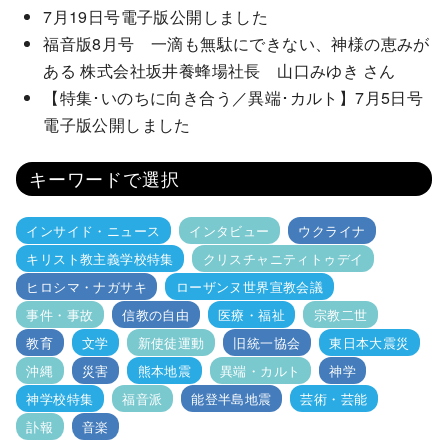
7月19日号電子版公開しました
福音版8月号 一滴も無駄にできない、神様の恵みが
ある 株式会社坂井養蜂場社長 山口みゆき さん
【特集･いのちに向き合う／異端･カルト】7月5日号
電子版公開しました
キーワードで選択
インサイド・ニュース
インタビュー
ウクライナ
キリスト教主義学校特集
クリスチャニティトゥデイ
ヒロシマ・ナガサキ
ローザンヌ世界宣教会議
事件・事故
信教の自由
医療・福祉
宗教二世
教育
文学
新使徒運動
旧統一協会
東日本大震災
沖縄
災害
熊本地震
異端・カルト
神学
神学校特集
福音派
能登半島地震
芸術・芸能
訃報
音楽