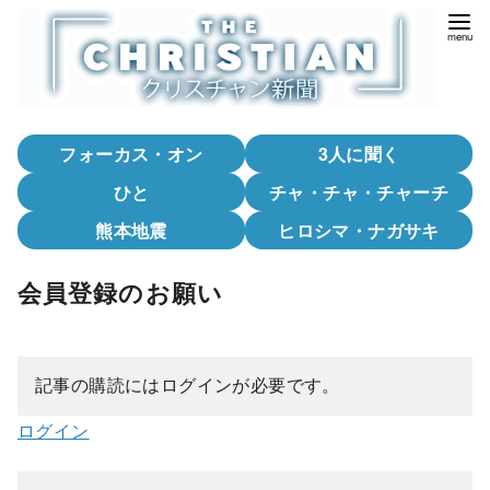
コ
ン
テ
ン
ツ
フォーカス・オン
3人に聞く
へ
移
ひと
チャ・チャ・チャーチ
動
熊本地震
ヒロシマ・ナガサキ
会員登録のお願い
記事の購読にはログインが必要です。
ログイン