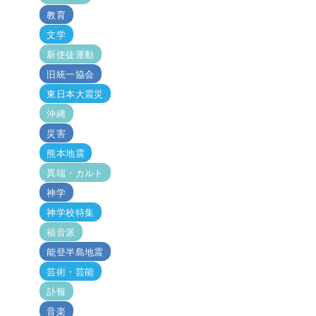
教育
文学
新使徒運動
旧統一協会
東日本大震災
沖縄
災害
熊本地震
異端・カルト
神学
神学校特集
福音派
能登半島地震
芸術・芸能
訃報
音楽