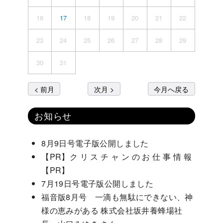
16
17
18
19
20
21
22
23
24
25
26
27
28
29
30
31
< 前月
次月 >
今月へ戻る
お知らせ
8月9日号電子版公開しました
【PR】ク リ ス チ ャ ン の お 仕 事 情 報
【PR】
7月19日号電子版公開しました
福音版8月号 一滴も無駄にできない、神
様の恵みがある 株式会社坂井養蜂場社