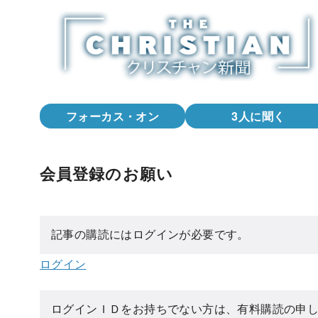
コ
ン
テ
ン
ツ
へ
フォーカス・オン
3人に聞く
移
動
会員登録のお願い
記事の購読にはログインが必要です。
ログイン
ログインＩＤをお持ちでない方は、有料購読の申