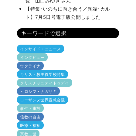
長 山口みゆき さん
【特集･いのちに向き合う／異端･カル
ト】7月5日号電子版公開しました
キーワードで選択
インサイド・ニュース
インタビュー
ウクライナ
キリスト教主義学校特集
クリスチャニティトゥデイ
ヒロシマ・ナガサキ
ローザンヌ世界宣教会議
事件・事故
信教の自由
医療・福祉
宗教二世