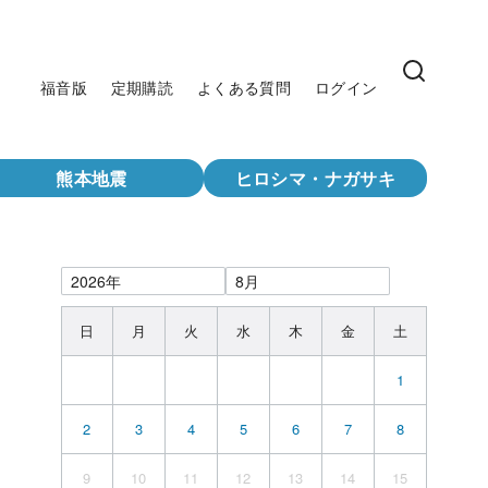
福音版
定期購読
よくある質問
ログイン
熊本地震
ヒロシマ・ナガサキ
日
月
火
水
木
金
土
1
2
3
4
5
6
7
8
9
10
11
12
13
14
15