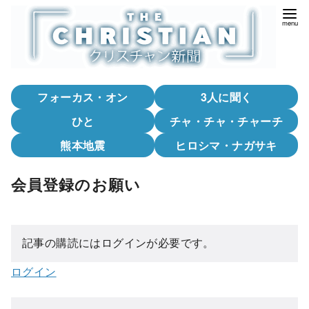
コ
ン
テ
ン
ツ
フォーカス・オン
3人に聞く
へ
移
ひと
チャ・チャ・チャーチ
動
熊本地震
ヒロシマ・ナガサキ
会員登録のお願い
記事の購読にはログインが必要です。
ログイン