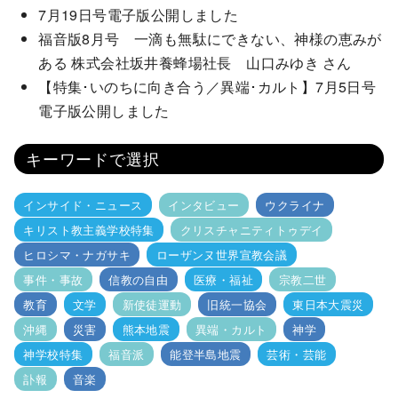
7月19日号電子版公開しました
福音版8月号 一滴も無駄にできない、神様の恵みが
ある 株式会社坂井養蜂場社長 山口みゆき さん
【特集･いのちに向き合う／異端･カルト】7月5日号
電子版公開しました
キーワードで選択
インサイド・ニュース
インタビュー
ウクライナ
キリスト教主義学校特集
クリスチャニティトゥデイ
ヒロシマ・ナガサキ
ローザンヌ世界宣教会議
事件・事故
信教の自由
医療・福祉
宗教二世
教育
文学
新使徒運動
旧統一協会
東日本大震災
沖縄
災害
熊本地震
異端・カルト
神学
神学校特集
福音派
能登半島地震
芸術・芸能
訃報
音楽