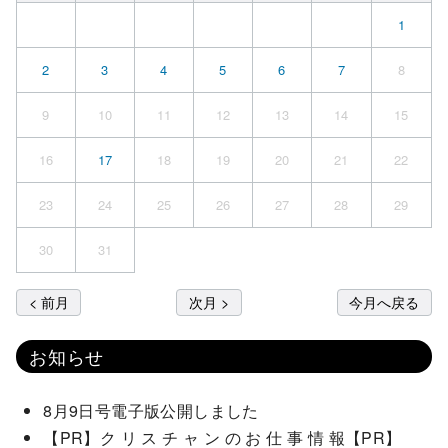
1
2
3
4
5
6
7
8
9
10
11
12
13
14
15
16
17
18
19
20
21
22
23
24
25
26
27
28
29
30
31
< 前月
次月 >
今月へ戻る
お知らせ
8月9日号電子版公開しました
【PR】ク リ ス チ ャ ン の お 仕 事 情 報【PR】