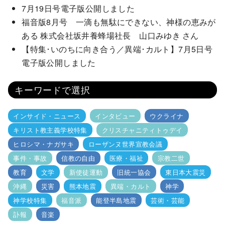
7月19日号電子版公開しました
福音版8月号 一滴も無駄にできない、神様の恵みが
ある 株式会社坂井養蜂場社長 山口みゆき さん
【特集･いのちに向き合う／異端･カルト】7月5日号
電子版公開しました
キーワードで選択
インサイド・ニュース
インタビュー
ウクライナ
キリスト教主義学校特集
クリスチャニティトゥデイ
ヒロシマ・ナガサキ
ローザンヌ世界宣教会議
事件・事故
信教の自由
医療・福祉
宗教二世
教育
文学
新使徒運動
旧統一協会
東日本大震災
沖縄
災害
熊本地震
異端・カルト
神学
神学校特集
福音派
能登半島地震
芸術・芸能
訃報
音楽