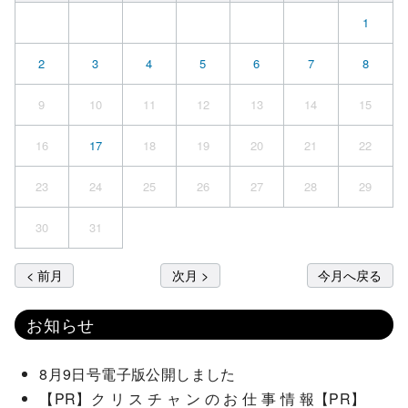
1
2
3
4
5
6
7
8
9
10
11
12
13
14
15
16
17
18
19
20
21
22
23
24
25
26
27
28
29
30
31
< 前月
次月 >
今月へ戻る
お知らせ
8月9日号電子版公開しました
【PR】ク リ ス チ ャ ン の お 仕 事 情 報【PR】