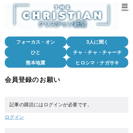
コ
ン
テ
ン
ツ
フォーカス・オン
3人に聞く
へ
移
ひと
チャ・チャ・チャーチ
動
熊本地震
ヒロシマ・ナガサキ
会員登録のお願い
記事の購読にはログインが必要です。
ログイン