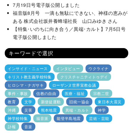
7月19日号電子版公開しました
福音版8月号 一滴も無駄にできない、神様の恵みが
ある 株式会社坂井養蜂場社長 山口みゆき さん
【特集･いのちに向き合う／異端･カルト】7月5日号
電子版公開しました
キーワードで選択
インサイド・ニュース
インタビュー
ウクライナ
キリスト教主義学校特集
クリスチャニティトゥデイ
ヒロシマ・ナガサキ
ローザンヌ世界宣教会議
事件・事故
信教の自由
医療・福祉
宗教二世
教育
文学
新使徒運動
旧統一協会
東日本大震災
沖縄
災害
熊本地震
異端・カルト
神学
神学校特集
福音派
能登半島地震
芸術・芸能
訃報
音楽