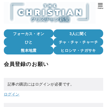
コ
ン
テ
ン
ツ
フォーカス・オン
3人に聞く
へ
移
ひと
チャ・チャ・チャーチ
動
熊本地震
ヒロシマ・ナガサキ
会員登録のお願い
記事の購読にはログインが必要です。
ログイン