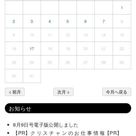
1
2
3
4
5
6
7
8
9
10
11
12
13
14
15
16
17
18
19
20
21
22
23
24
25
26
27
28
29
30
31
< 前月
次月 >
今月へ戻る
お知らせ
8月9日号電子版公開しました
【PR】ク リ ス チ ャ ン の お 仕 事 情 報【PR】