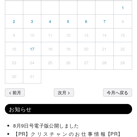
1
2
3
4
5
6
7
8
9
10
11
12
13
14
15
16
17
18
19
20
21
22
23
24
25
26
27
28
29
30
31
< 前月
次月 >
今月へ戻る
お知らせ
8月9日号電子版公開しました
【PR】ク リ ス チ ャ ン の お 仕 事 情 報【PR】