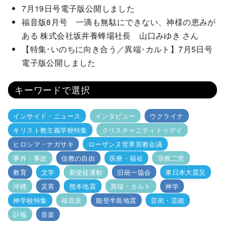
7月19日号電子版公開しました
福音版8月号 一滴も無駄にできない、神様の恵みが
ある 株式会社坂井養蜂場社長 山口みゆき さん
【特集･いのちに向き合う／異端･カルト】7月5日号
電子版公開しました
キーワードで選択
インサイド・ニュース
インタビュー
ウクライナ
キリスト教主義学校特集
クリスチャニティトゥデイ
ヒロシマ・ナガサキ
ローザンヌ世界宣教会議
事件・事故
信教の自由
医療・福祉
宗教二世
教育
文学
新使徒運動
旧統一協会
東日本大震災
沖縄
災害
熊本地震
異端・カルト
神学
神学校特集
福音派
能登半島地震
芸術・芸能
訃報
音楽