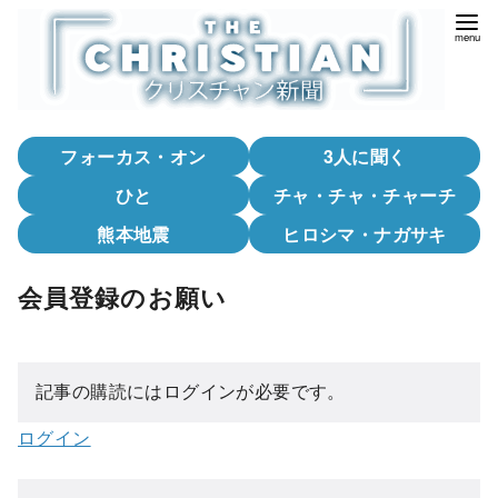
コ
ン
テ
ン
ツ
フォーカス・オン
3人に聞く
へ
移
ひと
チャ・チャ・チャーチ
動
熊本地震
ヒロシマ・ナガサキ
会員登録のお願い
記事の購読にはログインが必要です。
ログイン