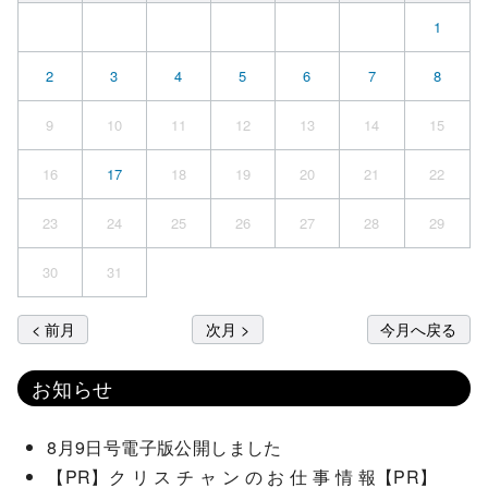
1
2
3
4
5
6
7
8
9
10
11
12
13
14
15
16
17
18
19
20
21
22
23
24
25
26
27
28
29
30
31
< 前月
次月 >
今月へ戻る
お知らせ
8月9日号電子版公開しました
【PR】ク リ ス チ ャ ン の お 仕 事 情 報【PR】