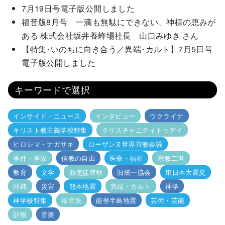
7月19日号電子版公開しました
福音版8月号 一滴も無駄にできない、神様の恵みが
ある 株式会社坂井養蜂場社長 山口みゆき さん
【特集･いのちに向き合う／異端･カルト】7月5日号
電子版公開しました
キーワードで選択
インサイド・ニュース
インタビュー
ウクライナ
キリスト教主義学校特集
クリスチャニティトゥデイ
ヒロシマ・ナガサキ
ローザンヌ世界宣教会議
事件・事故
信教の自由
医療・福祉
宗教二世
教育
文学
新使徒運動
旧統一協会
東日本大震災
沖縄
災害
熊本地震
異端・カルト
神学
神学校特集
福音派
能登半島地震
芸術・芸能
訃報
音楽