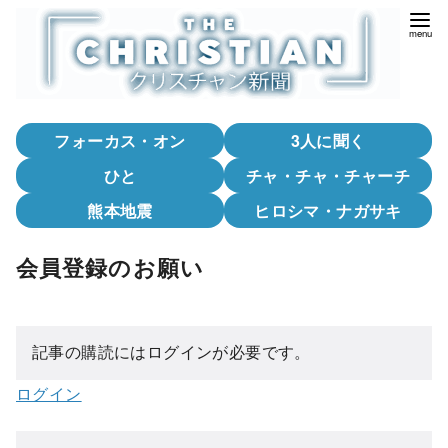
コ
ン
テ
ン
ツ
フォーカス・オン
3人に聞く
へ
移
ひと
チャ・チャ・チャーチ
動
熊本地震
ヒロシマ・ナガサキ
会員登録のお願い
記事の購読にはログインが必要です。
ログイン