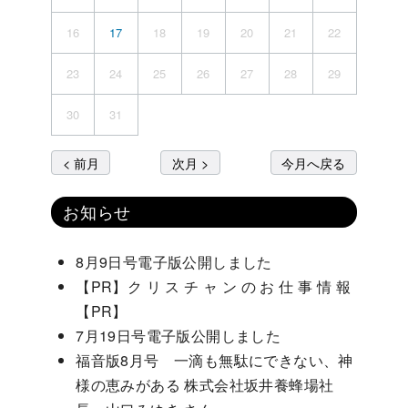
16
17
18
19
20
21
22
23
24
25
26
27
28
29
30
31
< 前月
次月 >
今月へ戻る
お知らせ
8月9日号電子版公開しました
【PR】ク リ ス チ ャ ン の お 仕 事 情 報
【PR】
7月19日号電子版公開しました
福音版8月号 一滴も無駄にできない、神
様の恵みがある 株式会社坂井養蜂場社