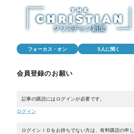
コ
ン
テ
ン
ツ
へ
フォーカス・オン
3人に聞く
移
動
会員登録のお願い
記事の購読にはログインが必要です。
ログイン
ログインＩＤをお持ちでない方は、有料購読の申