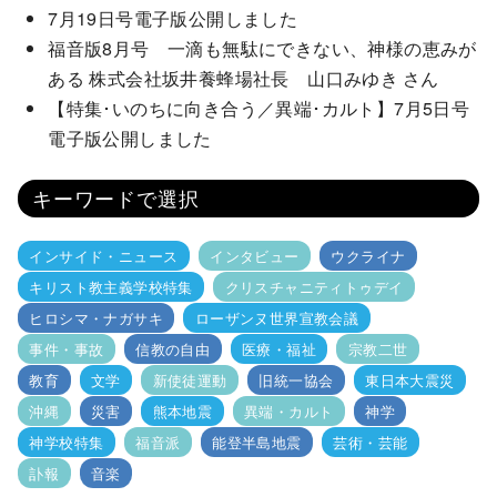
7月19日号電子版公開しました
福音版8月号 一滴も無駄にできない、神様の恵みが
ある 株式会社坂井養蜂場社長 山口みゆき さん
【特集･いのちに向き合う／異端･カルト】7月5日号
電子版公開しました
キーワードで選択
インサイド・ニュース
インタビュー
ウクライナ
キリスト教主義学校特集
クリスチャニティトゥデイ
ヒロシマ・ナガサキ
ローザンヌ世界宣教会議
事件・事故
信教の自由
医療・福祉
宗教二世
教育
文学
新使徒運動
旧統一協会
東日本大震災
沖縄
災害
熊本地震
異端・カルト
神学
神学校特集
福音派
能登半島地震
芸術・芸能
訃報
音楽