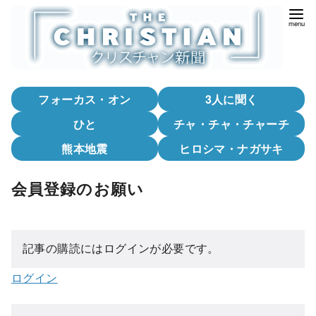
コ
ン
テ
ン
ツ
フォーカス・オン
3人に聞く
へ
移
ひと
チャ・チャ・チャーチ
動
熊本地震
ヒロシマ・ナガサキ
会員登録のお願い
記事の購読にはログインが必要です。
ログイン