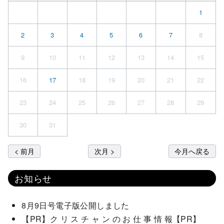
1
2
3
4
5
6
7
8
9
10
11
12
13
14
15
16
17
18
19
20
21
22
23
24
25
26
27
28
29
30
31
< 前月
次月 >
今月へ戻る
お知らせ
8月9日号電子版公開しました
【PR】ク リ ス チ ャ ン の お 仕 事 情 報【PR】