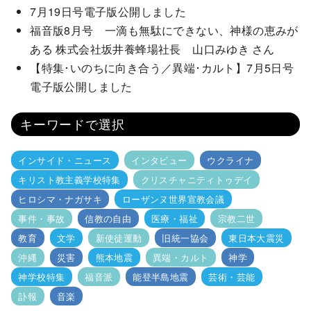
7月19日号電子版公開しました
福音版8月号 一滴も無駄にできない、神様の恵みが
ある 株式会社坂井養蜂場社長 山口みゆき さん
【特集･いのちに向き合う／異端･カルト】7月5日号
電子版公開しました
キーワードで選択
インサイド・ニュース
インタビュー
ウクライナ
キリスト教主義学校特集
クリスチャニティトゥデイ
ヒロシマ・ナガサキ
ローザンヌ世界宣教会議
事件・事故
信教の自由
医療・福祉
宗教二世
教育
文学
新使徒運動
旧統一協会
東日本大震災
沖縄
災害
熊本地震
異端・カルト
神学
神学校特集
福音派
能登半島地震
芸術・芸能
訃報
音楽