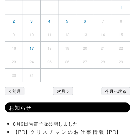
1
2
3
4
5
6
7
8
9
10
11
12
13
14
15
16
17
18
19
20
21
22
23
24
25
26
27
28
29
30
31
< 前月
次月 >
今月へ戻る
お知らせ
8月9日号電子版公開しました
【PR】ク リ ス チ ャ ン の お 仕 事 情 報【PR】