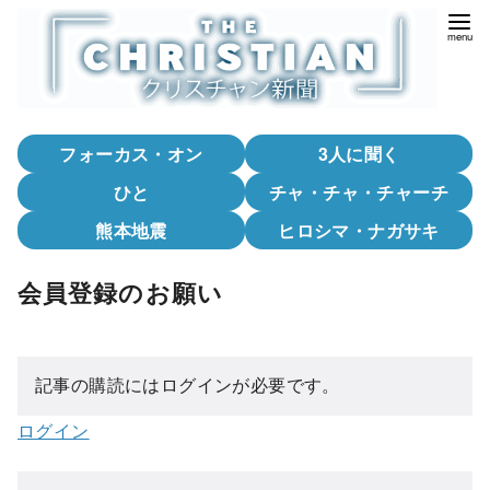
コ
ン
テ
ン
ツ
フォーカス・オン
3人に聞く
へ
移
ひと
チャ・チャ・チャーチ
動
熊本地震
ヒロシマ・ナガサキ
会員登録のお願い
記事の購読にはログインが必要です。
ログイン