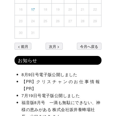
16
17
18
19
20
21
22
23
24
25
26
27
28
29
30
31
< 前月
次月 >
今月へ戻る
お知らせ
8月9日号電子版公開しました
【PR】ク リ ス チ ャ ン の お 仕 事 情 報
【PR】
7月19日号電子版公開しました
福音版8月号 一滴も無駄にできない、神
様の恵みがある 株式会社坂井養蜂場社