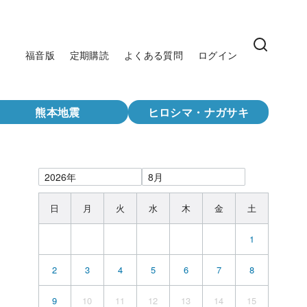
福音版
定期購読
よくある質問
ログイン
熊本地震
ヒロシマ・ナガサキ
日
月
火
水
木
金
土
1
2
3
4
5
6
7
8
9
10
11
12
13
14
15