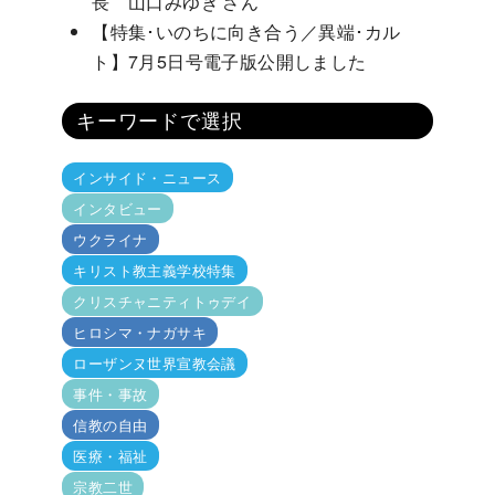
長 山口みゆき さん
【特集･いのちに向き合う／異端･カル
ト】7月5日号電子版公開しました
キーワードで選択
インサイド・ニュース
インタビュー
ウクライナ
キリスト教主義学校特集
クリスチャニティトゥデイ
ヒロシマ・ナガサキ
ローザンヌ世界宣教会議
事件・事故
信教の自由
医療・福祉
宗教二世