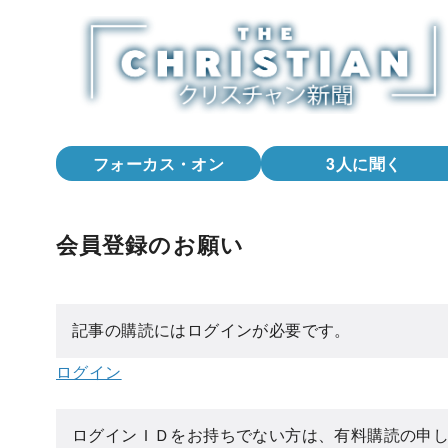
コ
ン
テ
ン
ツ
へ
フォーカス・オン
3人に聞く
移
動
会員登録のお願い
記事の購読にはログインが必要です。
ログイン
ログインＩＤをお持ちでない方は、有料購読の申