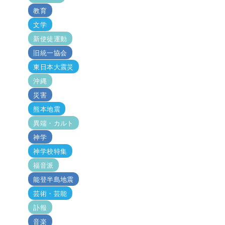
教育
文学
新使徒運動
旧統一協会
東日本大震災
沖縄
災害
熊本地震
異端・カルト
神学
神学校特集
福音派
能登半島地震
芸術・芸能
訃報
音楽