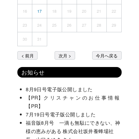
16
17
18
19
20
21
22
23
24
25
26
27
28
29
30
31
< 前月
次月 >
今月へ戻る
お知らせ
8月9日号電子版公開しました
【PR】ク リ ス チ ャ ン の お 仕 事 情 報
【PR】
7月19日号電子版公開しました
福音版8月号 一滴も無駄にできない、神
様の恵みがある 株式会社坂井養蜂場社