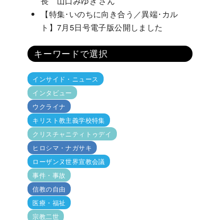
長 山口みゆき さん
【特集･いのちに向き合う／異端･カル
ト】7月5日号電子版公開しました
キーワードで選択
インサイド・ニュース
インタビュー
ウクライナ
キリスト教主義学校特集
クリスチャニティトゥデイ
ヒロシマ・ナガサキ
ローザンヌ世界宣教会議
事件・事故
信教の自由
医療・福祉
宗教二世