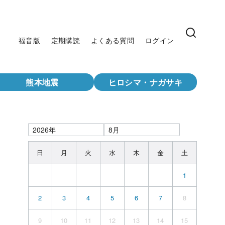
福音版
定期購読
よくある質問
ログイン
熊本地震
ヒロシマ・ナガサキ
日
月
火
水
木
金
土
1
2
3
4
5
6
7
8
9
10
11
12
13
14
15