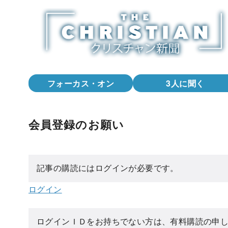
コ
ン
テ
ン
ツ
へ
フォーカス・オン
3人に聞く
移
動
会員登録のお願い
記事の購読にはログインが必要です。
ログイン
ログインＩＤをお持ちでない方は、有料購読の申