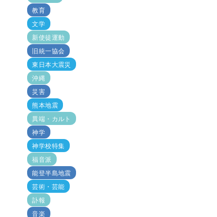
教育
文学
新使徒運動
旧統一協会
東日本大震災
沖縄
災害
熊本地震
異端・カルト
神学
神学校特集
福音派
能登半島地震
芸術・芸能
訃報
音楽