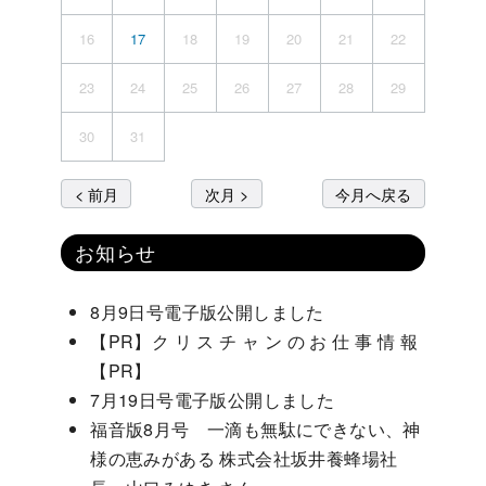
16
17
18
19
20
21
22
23
24
25
26
27
28
29
30
31
< 前月
次月 >
今月へ戻る
お知らせ
8月9日号電子版公開しました
【PR】ク リ ス チ ャ ン の お 仕 事 情 報
【PR】
7月19日号電子版公開しました
福音版8月号 一滴も無駄にできない、神
様の恵みがある 株式会社坂井養蜂場社