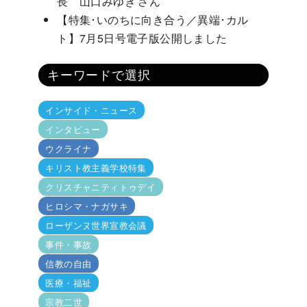
長 山口みゆき さん
【特集･いのちに向き合う／異端･カル
ト】7月5日号電子版公開しました
キーワードで選択
インサイド・ニュース
インタビュー
ウクライナ
キリスト教主義学校特集
クリスチャニティトゥデイ
ヒロシマ・ナガサキ
ローザンヌ世界宣教会議
事件・事故
信教の自由
医療・福祉
宗教二世