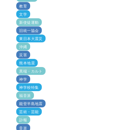
教育
文学
新使徒運動
旧統一協会
東日本大震災
沖縄
災害
熊本地震
異端・カルト
神学
神学校特集
福音派
能登半島地震
芸術・芸能
訃報
音楽