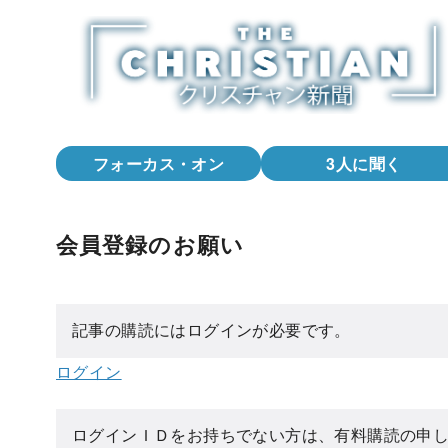
コ
ン
テ
ン
ツ
へ
フォーカス・オン
3人に聞く
移
動
会員登録のお願い
記事の購読にはログインが必要です。
ログイン
ログインＩＤをお持ちでない方は、有料購読の申