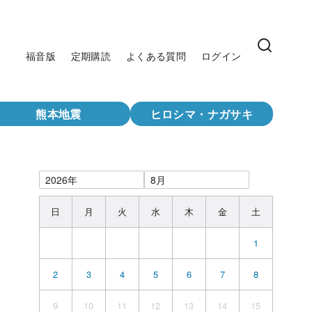
福音版
定期購読
よくある質問
ログイン
熊本地震
ヒロシマ・ナガサキ
日
月
火
水
木
金
土
1
2
3
4
5
6
7
8
9
10
11
12
13
14
15