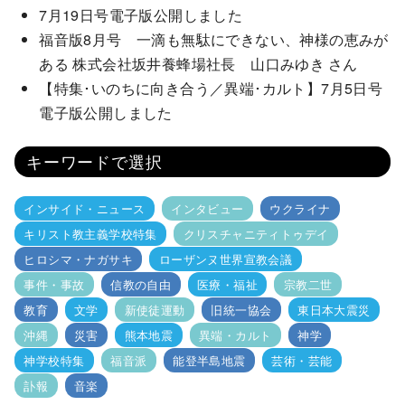
7月19日号電子版公開しました
福音版8月号 一滴も無駄にできない、神様の恵みが
ある 株式会社坂井養蜂場社長 山口みゆき さん
【特集･いのちに向き合う／異端･カルト】7月5日号
電子版公開しました
キーワードで選択
インサイド・ニュース
インタビュー
ウクライナ
キリスト教主義学校特集
クリスチャニティトゥデイ
ヒロシマ・ナガサキ
ローザンヌ世界宣教会議
事件・事故
信教の自由
医療・福祉
宗教二世
教育
文学
新使徒運動
旧統一協会
東日本大震災
沖縄
災害
熊本地震
異端・カルト
神学
神学校特集
福音派
能登半島地震
芸術・芸能
訃報
音楽