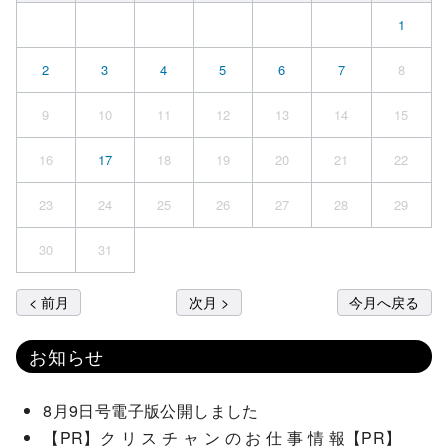
1
2
3
4
5
6
7
8
9
10
11
12
13
14
15
16
17
18
19
20
21
22
23
24
25
26
27
28
29
30
31
< 前月
次月 >
今月へ戻る
お知らせ
8月9日号電子版公開しました
【PR】ク リ ス チ ャ ン の お 仕 事 情 報【PR】