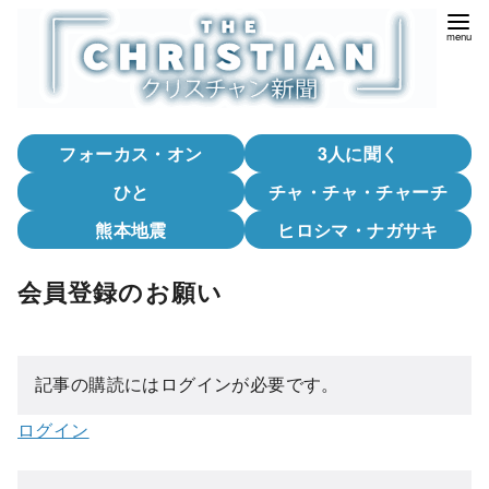
コ
ン
テ
ン
ツ
フォーカス・オン
3人に聞く
へ
移
ひと
チャ・チャ・チャーチ
動
熊本地震
ヒロシマ・ナガサキ
会員登録のお願い
記事の購読にはログインが必要です。
ログイン