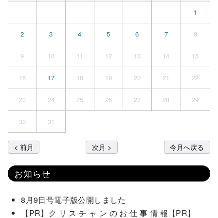
1
2
3
4
5
6
7
8
9
10
11
12
13
14
15
16
17
18
19
20
21
22
23
24
25
26
27
28
29
30
31
< 前月
次月 >
今月へ戻る
お知らせ
8月9日号電子版公開しました
【PR】ク リ ス チ ャ ン の お 仕 事 情 報【PR】