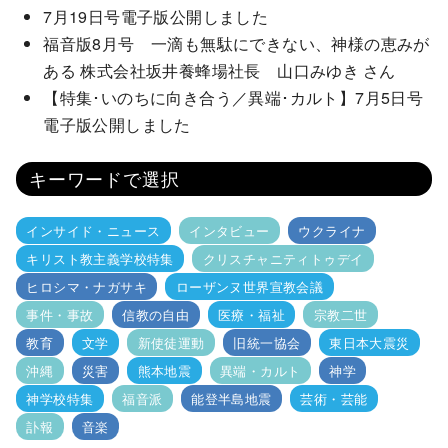
7月19日号電子版公開しました
福音版8月号 一滴も無駄にできない、神様の恵みが
ある 株式会社坂井養蜂場社長 山口みゆき さん
【特集･いのちに向き合う／異端･カルト】7月5日号
電子版公開しました
キーワードで選択
インサイド・ニュース
インタビュー
ウクライナ
キリスト教主義学校特集
クリスチャニティトゥデイ
ヒロシマ・ナガサキ
ローザンヌ世界宣教会議
事件・事故
信教の自由
医療・福祉
宗教二世
教育
文学
新使徒運動
旧統一協会
東日本大震災
沖縄
災害
熊本地震
異端・カルト
神学
神学校特集
福音派
能登半島地震
芸術・芸能
訃報
音楽