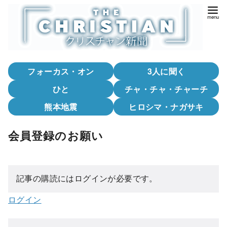
コ
ン
テ
ン
ツ
フォーカス・オン
3人に聞く
へ
移
ひと
チャ・チャ・チャーチ
動
熊本地震
ヒロシマ・ナガサキ
会員登録のお願い
記事の購読にはログインが必要です。
ログイン