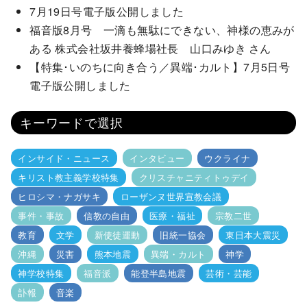
7月19日号電子版公開しました
福音版8月号 一滴も無駄にできない、神様の恵みが
ある 株式会社坂井養蜂場社長 山口みゆき さん
【特集･いのちに向き合う／異端･カルト】7月5日号
電子版公開しました
キーワードで選択
インサイド・ニュース
インタビュー
ウクライナ
キリスト教主義学校特集
クリスチャニティトゥデイ
ヒロシマ・ナガサキ
ローザンヌ世界宣教会議
事件・事故
信教の自由
医療・福祉
宗教二世
教育
文学
新使徒運動
旧統一協会
東日本大震災
沖縄
災害
熊本地震
異端・カルト
神学
神学校特集
福音派
能登半島地震
芸術・芸能
訃報
音楽