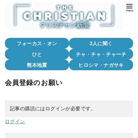
コ
ン
テ
ン
ツ
フォーカス・オン
3人に聞く
へ
移
ひと
チャ・チャ・チャーチ
動
熊本地震
ヒロシマ・ナガサキ
会員登録のお願い
記事の購読にはログインが必要です。
ログイン