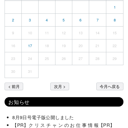
1
2
3
4
5
6
7
8
9
10
11
12
13
14
15
16
17
18
19
20
21
22
23
24
25
26
27
28
29
30
31
< 前月
次月 >
今月へ戻る
お知らせ
8月9日号電子版公開しました
【PR】ク リ ス チ ャ ン の お 仕 事 情 報【PR】