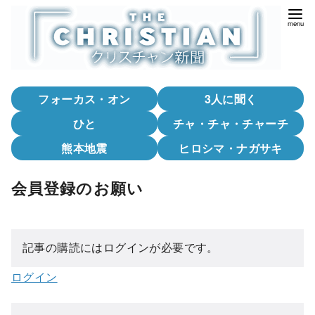
コ
ン
テ
ン
ツ
フォーカス・オン
3人に聞く
へ
移
ひと
チャ・チャ・チャーチ
動
熊本地震
ヒロシマ・ナガサキ
会員登録のお願い
記事の購読にはログインが必要です。
ログイン