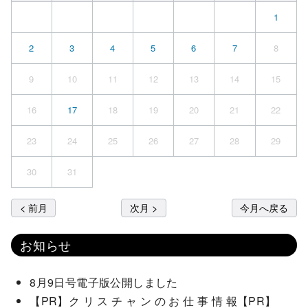
1
2
3
4
5
6
7
8
9
10
11
12
13
14
15
16
17
18
19
20
21
22
23
24
25
26
27
28
29
30
31
< 前月
次月 >
今月へ戻る
お知らせ
8月9日号電子版公開しました
【PR】ク リ ス チ ャ ン の お 仕 事 情 報【PR】