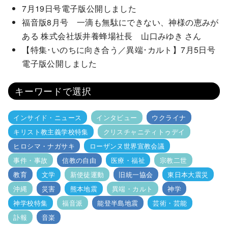
7月19日号電子版公開しました
福音版8月号 一滴も無駄にできない、神様の恵みが
ある 株式会社坂井養蜂場社長 山口みゆき さん
【特集･いのちに向き合う／異端･カルト】7月5日号
電子版公開しました
キーワードで選択
インサイド・ニュース
インタビュー
ウクライナ
キリスト教主義学校特集
クリスチャニティトゥデイ
ヒロシマ・ナガサキ
ローザンヌ世界宣教会議
事件・事故
信教の自由
医療・福祉
宗教二世
教育
文学
新使徒運動
旧統一協会
東日本大震災
沖縄
災害
熊本地震
異端・カルト
神学
神学校特集
福音派
能登半島地震
芸術・芸能
訃報
音楽