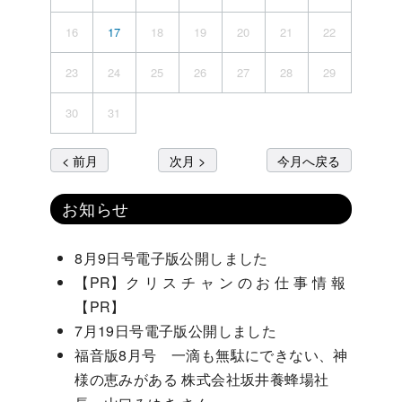
16
17
18
19
20
21
22
23
24
25
26
27
28
29
30
31
< 前月
次月 >
今月へ戻る
お知らせ
8月9日号電子版公開しました
【PR】ク リ ス チ ャ ン の お 仕 事 情 報
【PR】
7月19日号電子版公開しました
福音版8月号 一滴も無駄にできない、神
様の恵みがある 株式会社坂井養蜂場社