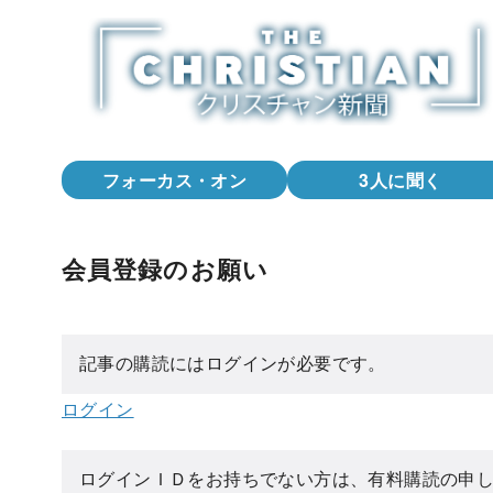
コ
ン
テ
ン
ツ
へ
フォーカス・オン
3人に聞く
移
動
会員登録のお願い
記事の購読にはログインが必要です。
ログイン
ログインＩＤをお持ちでない方は、有料購読の申