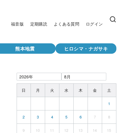
福音版
定期購読
よくある質問
ログイン
熊本地震
ヒロシマ・ナガサキ
日
月
火
水
木
金
土
1
2
3
4
5
6
7
8
9
10
11
12
13
14
15