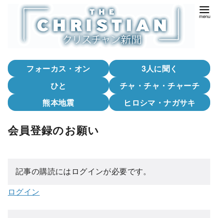
コ
ン
テ
ン
ツ
フォーカス・オン
3人に聞く
へ
移
ひと
チャ・チャ・チャーチ
動
熊本地震
ヒロシマ・ナガサキ
会員登録のお願い
記事の購読にはログインが必要です。
ログイン