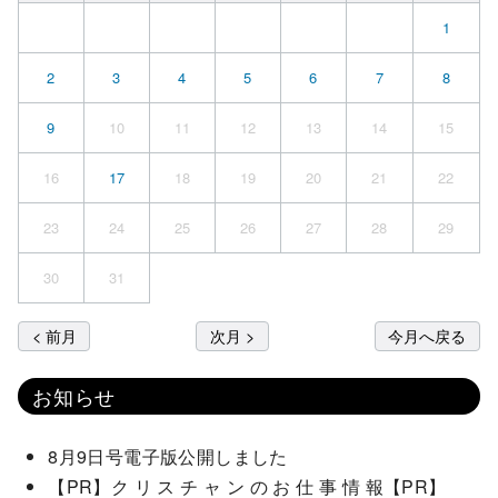
1
2
3
4
5
6
7
8
9
10
11
12
13
14
15
16
17
18
19
20
21
22
23
24
25
26
27
28
29
30
31
< 前月
次月 >
今月へ戻る
お知らせ
8月9日号電子版公開しました
【PR】ク リ ス チ ャ ン の お 仕 事 情 報【PR】