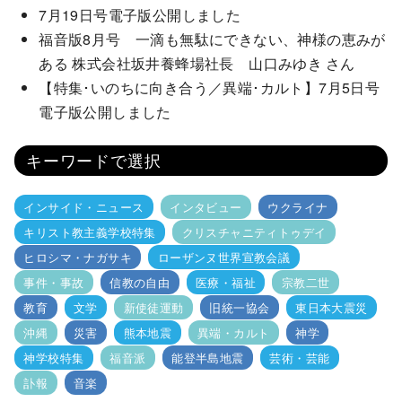
7月19日号電子版公開しました
福音版8月号 一滴も無駄にできない、神様の恵みが
ある 株式会社坂井養蜂場社長 山口みゆき さん
【特集･いのちに向き合う／異端･カルト】7月5日号
電子版公開しました
キーワードで選択
インサイド・ニュース
インタビュー
ウクライナ
キリスト教主義学校特集
クリスチャニティトゥデイ
ヒロシマ・ナガサキ
ローザンヌ世界宣教会議
事件・事故
信教の自由
医療・福祉
宗教二世
教育
文学
新使徒運動
旧統一協会
東日本大震災
沖縄
災害
熊本地震
異端・カルト
神学
神学校特集
福音派
能登半島地震
芸術・芸能
訃報
音楽