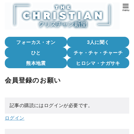
コ
ン
テ
ン
ツ
フォーカス・オン
3人に聞く
へ
移
ひと
チャ・チャ・チャーチ
動
熊本地震
ヒロシマ・ナガサキ
会員登録のお願い
記事の購読にはログインが必要です。
ログイン