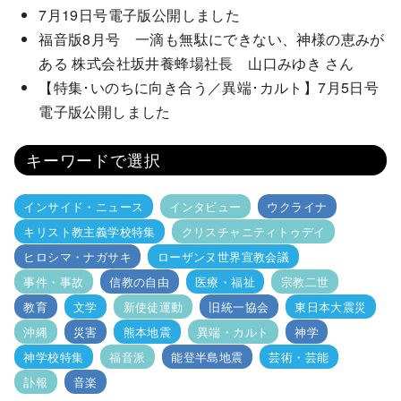
7月19日号電子版公開しました
福音版8月号 一滴も無駄にできない、神様の恵みが
ある 株式会社坂井養蜂場社長 山口みゆき さん
【特集･いのちに向き合う／異端･カルト】7月5日号
電子版公開しました
キーワードで選択
インサイド・ニュース
インタビュー
ウクライナ
キリスト教主義学校特集
クリスチャニティトゥデイ
ヒロシマ・ナガサキ
ローザンヌ世界宣教会議
事件・事故
信教の自由
医療・福祉
宗教二世
教育
文学
新使徒運動
旧統一協会
東日本大震災
沖縄
災害
熊本地震
異端・カルト
神学
神学校特集
福音派
能登半島地震
芸術・芸能
訃報
音楽