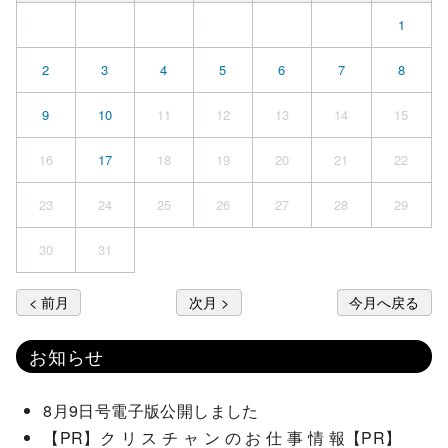
1
2
3
4
5
6
7
8
9
10
11
12
13
14
15
16
17
18
19
20
21
22
23
24
25
26
27
28
29
30
31
< 前月
次月 >
今月へ戻る
お知らせ
8月9日号電子版公開しました
【PR】ク リ ス チ ャ ン の お 仕 事 情 報【PR】