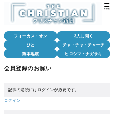
コ
ン
テ
ン
ツ
フォーカス・オン
3人に聞く
へ
移
ひと
チャ・チャ・チャーチ
動
熊本地震
ヒロシマ・ナガサキ
会員登録のお願い
記事の購読にはログインが必要です。
ログイン