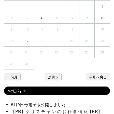
1
2
3
4
5
6
7
8
9
10
11
12
13
14
15
16
17
18
19
20
21
22
23
24
25
26
27
28
29
30
31
< 前月
次月 >
今月へ戻る
お知らせ
8月9日号電子版公開しました
【PR】ク リ ス チ ャ ン の お 仕 事 情 報【PR】