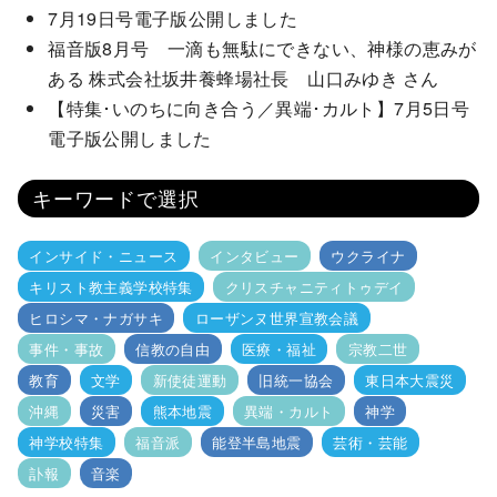
7月19日号電子版公開しました
福音版8月号 一滴も無駄にできない、神様の恵みが
ある 株式会社坂井養蜂場社長 山口みゆき さん
【特集･いのちに向き合う／異端･カルト】7月5日号
電子版公開しました
キーワードで選択
インサイド・ニュース
インタビュー
ウクライナ
キリスト教主義学校特集
クリスチャニティトゥデイ
ヒロシマ・ナガサキ
ローザンヌ世界宣教会議
事件・事故
信教の自由
医療・福祉
宗教二世
教育
文学
新使徒運動
旧統一協会
東日本大震災
沖縄
災害
熊本地震
異端・カルト
神学
神学校特集
福音派
能登半島地震
芸術・芸能
訃報
音楽