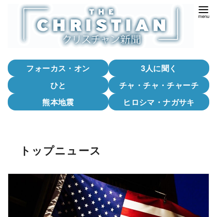
コ
ン
テ
ン
ツ
フォーカス・オン
3人に聞く
へ
移
ひと
チャ・チャ・チャーチ
動
熊本地震
ヒロシマ・ナガサキ
トップニュース