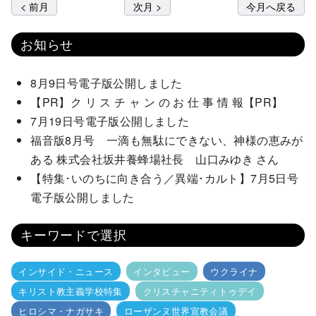
< 前月
次月 >
今月へ戻る
お知らせ
8月9日号電子版公開しました
【PR】ク リ ス チ ャ ン の お 仕 事 情 報【PR】
7月19日号電子版公開しました
福音版8月号 一滴も無駄にできない、神様の恵みが
ある 株式会社坂井養蜂場社長 山口みゆき さん
【特集･いのちに向き合う／異端･カルト】7月5日号
電子版公開しました
キーワードで選択
インサイド・ニュース
インタビュー
ウクライナ
キリスト教主義学校特集
クリスチャニティトゥデイ
ヒロシマ・ナガサキ
ローザンヌ世界宣教会議