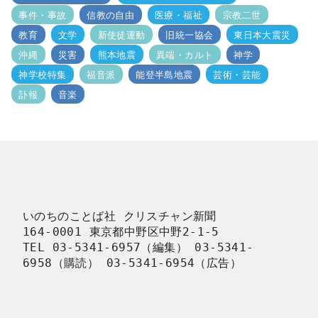
事件・事故
信教の自由
医療・福祉
宗教二世
教育
文学
新使徒運動
旧統一協会
東日本大震災
沖縄
災害
熊本地震
異端・カルト
神学
神学校特集
福音派
能登半島地震
芸術・芸能
訃報
音楽
いのちのことば社 クリスチャン新聞

164-0001 東京都中野区中野2-1-5

TEL 03-5341-6957（編集） 03-5341-
6958（購読） 03-5341-6954（広告）