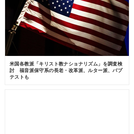
米国各教派「キリスト教ナショナリズム」を調査検
討 福音派保守系の長老・改革派、ルター派、バプ
テストも