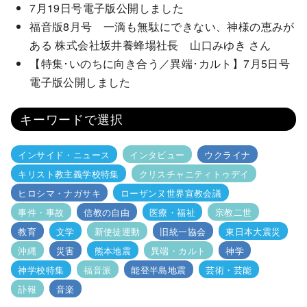
7月19日号電子版公開しました
福音版8月号 一滴も無駄にできない、神様の恵みが
ある 株式会社坂井養蜂場社長 山口みゆき さん
【特集･いのちに向き合う／異端･カルト】7月5日号
電子版公開しました
キーワードで選択
インサイド・ニュース
インタビュー
ウクライナ
キリスト教主義学校特集
クリスチャニティトゥデイ
ヒロシマ・ナガサキ
ローザンヌ世界宣教会議
事件・事故
信教の自由
医療・福祉
宗教二世
教育
文学
新使徒運動
旧統一協会
東日本大震災
沖縄
災害
熊本地震
異端・カルト
神学
神学校特集
福音派
能登半島地震
芸術・芸能
訃報
音楽