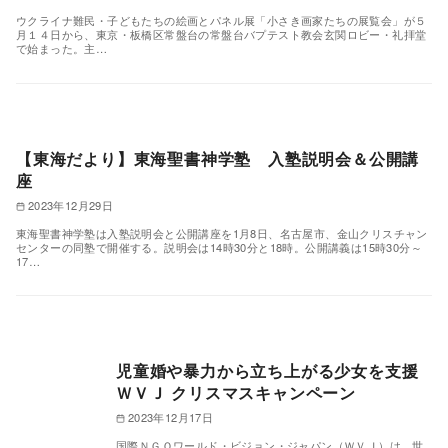
ウクライナ難民・子どもたちの絵画とパネル展「小さき画家たちの展覧会」が５
月１４日から、東京・板橋区常盤台の常盤台バプテスト教会玄関ロビー・礼拝堂
で始まった。主…
【東海だより】東海聖書神学塾 入塾説明会＆公開講
座
2023年12月29日
東海聖書神学塾は入塾説明会と公開講座を1月8日、名古屋市、金山クリスチャン
センターの同塾で開催する。説明会は14時30分と18時。公開講義は15時30分～
17…
児童婚や暴力から立ち上がる少女を支援
ＷＶＪ クリスマスキャンペーン
2023年12月17日
国際ＮＧＯワールド・ビジョン・ジャパン（ＷＶＪ）は、世