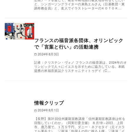
と、シンガーソングライターの来島エルさん（日基教団・東
調布教会員）と、友人でイラストレーターのＫＯＴＯＫ…
フランスの福音派各団体、オリンピック
で「言葉と行い」の活動連携
2024年8月3日
記者：クリステン・ヴォノ フランスの福音派は、2024年のオ
リンピックで人々にイエスを示すために協力している。本紙
提携の米福音派誌クリスチャニティトゥデイ（C…
情報クリップ
2024年8月1日
【長野】第31回信州夏期宣教講座「信州夏期宣教講座は何を
目指していくのか」（同実行委主催） ８月19～20日、上田
市、鹿乃屋で。１万５千円。ダニー・ネフセタイ（元イスラ
エル軍兵士）。▽講演「外国人の目に映る人権」▽講演「イ