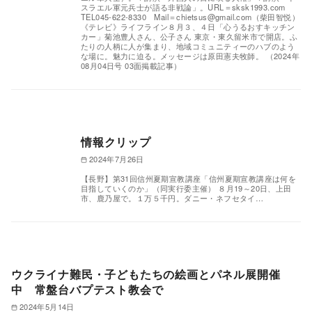
スラエル軍元兵士が語る非戦論」。URL＝sksk1993.com
TEL045-622-8330 Mail＝
chietsus@gmail.com
（柴田智悦）
《テレビ》ライフライン８月３、４日「心うるおすキッチン
カー」菊池豊人さん、公子さん 東京・東久留米市で開店。ふ
たりの人柄に人が集まり、地域コミュニティーのハブのよう
な場に。魅力に迫る。メッセージは原田憲夫牧師。 （2024年
08月04日号 03面掲載記事）
情報クリップ
2024年7月26日
【長野】第31回信州夏期宣教講座「信州夏期宣教講座は何を
目指していくのか」（同実行委主催） ８月19～20日、上田
市、鹿乃屋で。１万５千円。ダニー・ネフセタイ…
ウクライナ難民・子どもたちの絵画とパネル展開催
中 常盤台バプテスト教会で
2024年5月14日