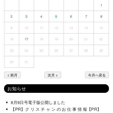
1
2
3
4
5
6
7
8
9
10
11
12
13
14
15
16
17
18
19
20
21
22
23
24
25
26
27
28
29
30
31
< 前月
次月 >
今月へ戻る
お知らせ
8月9日号電子版公開しました
【PR】ク リ ス チ ャ ン の お 仕 事 情 報【PR】