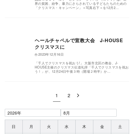
界の貧困、紛争、暴力にさらされている子どもたちのための
「クリスマス・キャンペーン」＝写真右下＝を12月2…
ヘールチャペルで宣教大会 J-HOUSE
クリスマスに
2023年12月16日
「千人でクリスマスを祝おう!」 大阪市北区の教会、J-
HOUSE主催のクリスマス伝道礼拝「千人でクリスマスを祝お
う！」が、12月24日午後３時（開場２時半）か…
1
2
日
月
火
水
木
金
土