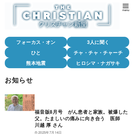
コ
ン
テ
ン
ツ
フォーカス・オン
3人に聞く
へ
移
ひと
チャ・チャ・チャーチ
動
熊本地震
ヒロシマ・ナガサキ
お知らせ
福音版8月号 がん患者と家族。被爆した
父。たましいの痛みに向き合う 医師
川越 厚 さん
2025年7月14日