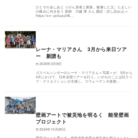
ひとそのあしあと ☆がん患者と家族。被爆した父。たましい
の痛みに向き合う 医師 川越 厚 さん 購読・試し読みは→
https://xn--pckuay0l6…
レーナ・マリアさん 3月から来日ツア
ー 新譜も
2025年3月8日
ゴスペルシンガーのレーナ・マリアさん＝写真＝が、3月から
4月にかけて、日本全国ツアーを行う。いのちのことば社ライ
フ・クリエイションが主催し、スウェーデン大使館…
壁画アートで被災地を明るく 能登壁画
プロジェクト
2024年10月29日
壁画アートを通じて、能登半島地震の被災地を明るくしたい