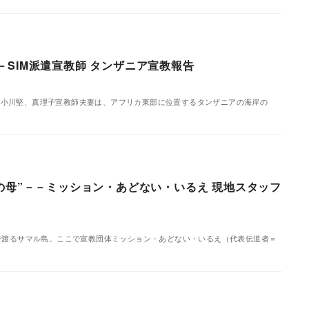
SIM派遣宣教師 タンザニア宣教報告
教師夫妻と小川堅、真理子宣教師夫妻は、アフリカ東部に位置するタンザニアの海岸の
母”－－ミッション・あどない・いるえ 現地スタッフ
で渡るサマル島。ここで宣教団体ミッション・あどない・いるえ（代表伝道者＝