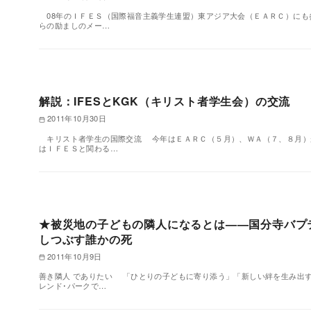
08年のＩＦＥＳ（国際福音主義学生連盟）東アジア大会（ＥＡＲＣ）にも
らの励ましのメー…
解説：IFESとKGK（キリスト者学生会）の交流
2011年10月30日
キリスト者学生の国際交流 今年はＥＡＲＣ（５月）、ＷＡ（７、８月）
はＩＦＥＳと関わる…
★被災地の子どもの隣人になるとは——国分寺バプ
しつぶす誰かの死
2011年10月9日
善き隣人 でありたい 「ひとりの子どもに寄り添う」「新しい絆を生み出
レンド･パークで…