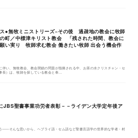
ス●無牧ミニストリーズ−その後 過疎地の教会に牧師
の町／中標津キリスト教会 「残された時間、教会に
願い実り 牧師求む教会 働きたい牧師 出会う機会作
に伴い、無牧教会、教会閉鎖の問題が指摘される中、お茶の水クリスチャン・セ
事長）は、牧師を探している教会と奉…
にJBS聖書事業功労者表彰－－ライデン大学定年後ア
う――そんな思いから、ヘブライ語・セム語など聖書言語学の世界的な学者・村