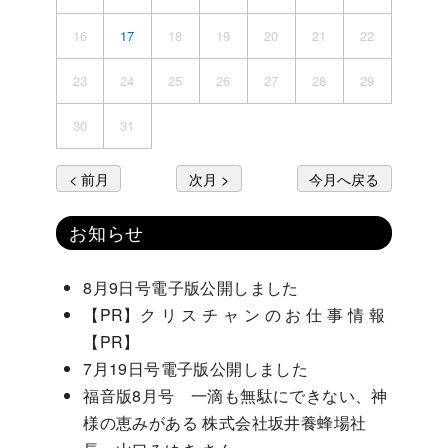
16
17
18
19
20
21
22
23
24
25
26
27
28
29
30
31
< 前月
次月 >
今月へ戻る
お知らせ
8月9日号電子版公開しました
【PR】ク リ ス チ ャ ン の お 仕 事 情 報
【PR】
7月19日号電子版公開しました
福音版8月号 一滴も無駄にできない、神
様の恵みがある 株式会社坂井養蜂場社