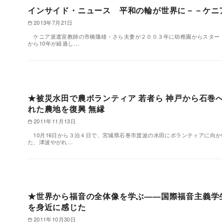
インサイド・ニュース 平和の輪が世界に－－ケニ
2013年7月21日
ケニア派遣宣教師の市橋隆雄・さら夫妻が２００３年に幼稚園からスター
から10年が経過し…
★被災水田で農ボランティア 若者ら 神戸から石巻
れた農地を復興 無縁
2011年11月13日
10月16日から３泊４日で、宮城県石巻市渡波の水田にボランティアに向か
た、津波やがれ…
★世界から福音の全体像を学ぶ——国際福音主義学生
を身近に感じた
2011年10月30日