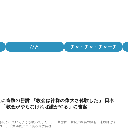
ひと
チャ・チャ・チャーチ
業に奇跡の勝訴 「教会は神様の偉大さ体験した」 日本
 「教会がやらなければ誰がやる」に奮起
ち向かっていくような戦いでした」。日基教団・新松戸教会の津村一志牧師はそ
月９日、千葉県松戸市にある同教会は…