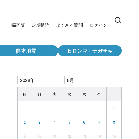
福音版
定期購読
よくある質問
ログイン
熊本地震
ヒロシマ・ナガサキ
日
月
火
水
木
金
土
1
2
3
4
5
6
7
8
9
10
11
12
13
14
15