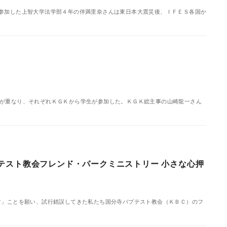
参加した上智大学法学部４年の伴満里奈さんは東日本大震災後、ＩＦＥＳ各国か
が重なり、それぞれＫＧＫから学生が参加した。ＫＧＫ総主事の山崎龍一さん
テスト教会フレンド・パークミニストリー 小さな心押
す」ことを願い、試行錯誤してきた私たち国分寺バプテスト教会（ＫＢＣ）のフ