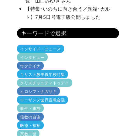
長 山口みゆき さん
【特集･いのちに向き合う／異端･カル
ト】7月5日号電子版公開しました
キーワードで選択
インサイド・ニュース
インタビュー
ウクライナ
キリスト教主義学校特集
クリスチャニティトゥデイ
ヒロシマ・ナガサキ
ローザンヌ世界宣教会議
事件・事故
信教の自由
医療・福祉
宗教二世