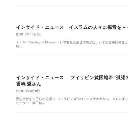
インサイド・ニュース イスラムの人々に福音を－－
2013年10月6日
ＳＩＭ＝Serving In Mission＝日本委員会派遣の清水担、いずみ宣
町…
インサイド・ニュース フィリピン貧困地帯“孤児の
香嶋 愛さん
2013年9月8日
愛を拒絶する子らが 心開く フィリピン南部のミンダナオ島から、さらに船
ピーター・藤正信…