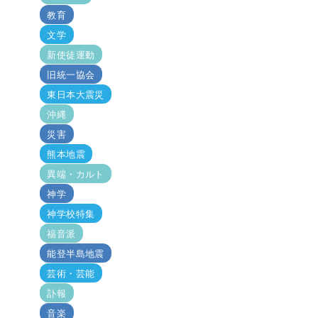
教育
文学
新使徒運動
旧統一協会
東日本大震災
沖縄
災害
熊本地震
異端・カルト
神学
神学校特集
福音派
能登半島地震
芸術・芸能
訃報
音楽