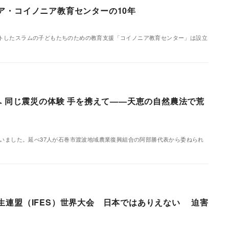
ア・コイノニア教育センターの10年
トしたスラムの子どもたちのための教育支援「コイノニア教育センター」は設立
へ 同じ震災の体験 手を携えて——天恵の自然農法で荒
いました。延べ37人が石巻市渡波地域農業復興組合の阿部勝代表から委ねられ
連盟（IFES）世界大会 日本ではありえない 迫害