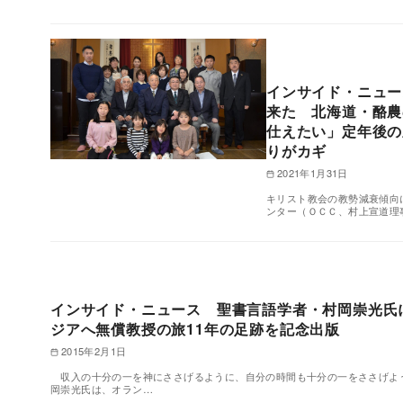
インサイド・ニュー
来た 北海道・酪農
仕えたい」定年後の
りがカギ
2021年1月31日
キリスト教会の教勢減衰傾向
ンター（ＯＣＣ、村上宣道理
インサイド・ニュース 聖書言語学者・村岡崇光氏
ジアへ無償教授の旅11年の足跡を記念出版
2015年2月1日
収入の十分の一を神にささげるように、自分の時間も十分の一をささげよ
岡崇光氏は、オラン…