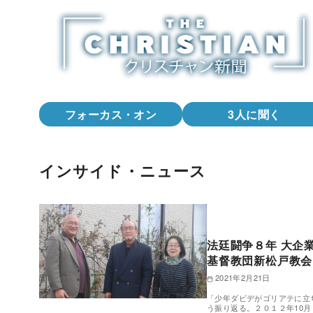
コ
ン
テ
ン
ツ
へ
フォーカス・オン
3人に聞く
移
動
インサイド・ニュース
法廷闘争８年 大企
基督教団新松戸教会
2021年2月21日
「少年ダビデがゴリアテに立
う振り返る。２０１２年10