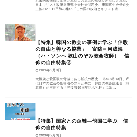
衆議院選挙前に企画されたこの集会の意味が新たにされた。
日本キリスト改革派東部中会社会問題委、東関東中会伝道委
主催の2・11平和の集い「この国の政治とキリスト者…
【特集】韓国の教会の事例に学ぶ「信教
の自由と善なる協業」 寄稿＝河成海
（ハ・ソンヘ 狭山のぞみ教会牧師） 信
仰の自由特集②
2026年2月3日
太極旗と愛国歌の背後にある抵抗の歴史 昨年8月13日、私
は日本の教会の指導者の方々と共に、韓国の教会総連合（韓
教総）が主催する「光復節80周年記念礼拝」に出…
【特集】国家との距離―他国に学ぶ 信
仰の自由特集
2026年2月3日