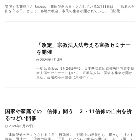
講演する藤野さん &nbsp; 「建国記念の日」とされている2月11日は、「信教の自
由を守る日」として、各地の教会、市民の集会が開かれている。 旧紀元…
「改定」宗教法人法考える宣教セミナー
を開催
2024年4月3日
千葉氏 &nbsp; 3月24日午後、日本基督教団京都教区宣教委員
会主催のセミナーにおいて、宗教法人法に関する集会が開か
れた。会場の洛南教会（京都市）…
国家や家庭での「信仰」問う ２・11信仰の自由を祈
るつどい開催
2024年2月22日
「建国記念の日」とされる２月11日前後に、戦時中の反省から、様々なキリスト
教会・団体は、「信教の自由」「平和」にかかわる集会を開いた（４、５面、２