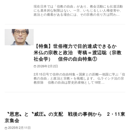
現在日本では「信教の自由」があり、教会活動にも伝道活動
にも基本的な制限はない。一方、いちじるしい人権侵害や、
政治との癒着がある場合には、その宗教の在り方は問わ…
【特集】世俗権力で目的達成できるか
米仏の宗教と政治 寄稿＝渡辺聡（宗教
社会学） 信仰の自由特集①
2026年2月2日
2月15日号で信仰の自由特集＜国家との距離―他国に学ぶ「信
教の自由」と政治と宗教＞を掲載します。 仏ライシテ法の宗
教排除 信教の自由は歴史的産物として18世…
〝恩恵〟と〝威圧〟の支配 戦後の事例から 2・11東
京集会
2025年2月11日