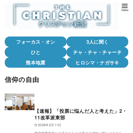
コ
ン
テ
ン
ツ
フォーカス・オン
3人に聞く
へ
移
ひと
チャ・チャ・チャーチ
動
熊本地震
ヒロシマ・ナガサキ
信仰の自由
【速報】「投票に悩んだ人と考えた」2・
11改革派東部
2026年2月11日