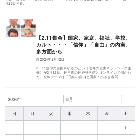
月25日号参…
【2.11集会】国家、家庭、福祉、学校、
カルト・・・「信仰」「自由」の内実、
多方面から
2024年2月12日
2・11信仰の自由を祈るつどい（信仰の自由ネットワーク主
催）が2月12日、神戸市の神戸神学館とオンラインで開かれ
た。全体テーマは「信仰の自由と国家：小さき者弱…
日
月
火
水
木
金
土
1