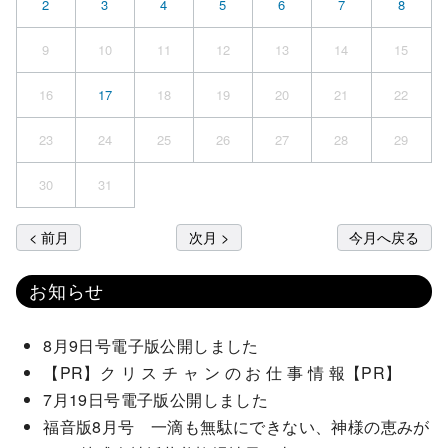
2
3
4
5
6
7
8
9
10
11
12
13
14
15
16
17
18
19
20
21
22
23
24
25
26
27
28
29
30
31
< 前月
次月 >
今月へ戻る
お知らせ
8月9日号電子版公開しました
【PR】ク リ ス チ ャ ン の お 仕 事 情 報【PR】
7月19日号電子版公開しました
福音版8月号 一滴も無駄にできない、神様の恵みが