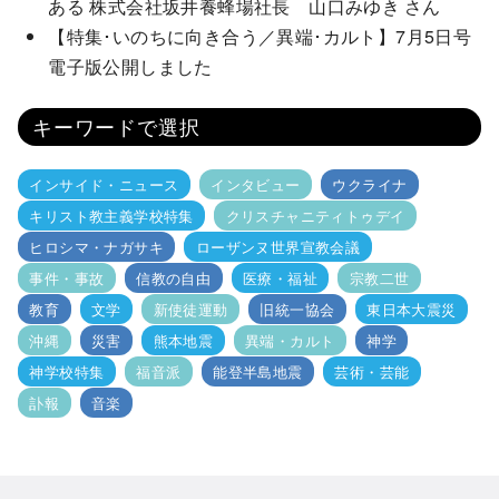
ある 株式会社坂井養蜂場社長 山口みゆき さん
【特集･いのちに向き合う／異端･カルト】7月5日号
電子版公開しました
キーワードで選択
インサイド・ニュース
インタビュー
ウクライナ
キリスト教主義学校特集
クリスチャニティトゥデイ
ヒロシマ・ナガサキ
ローザンヌ世界宣教会議
事件・事故
信教の自由
医療・福祉
宗教二世
教育
文学
新使徒運動
旧統一協会
東日本大震災
沖縄
災害
熊本地震
異端・カルト
神学
神学校特集
福音派
能登半島地震
芸術・芸能
訃報
音楽