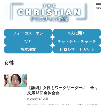
コ
ン
テ
ン
ツ
フォーカス・オン
3人に聞く
へ
移
ひと
チャ・チャ・チャーチ
動
熊本地震
ヒロシマ・ナガサキ
女性
【詳細】女性もワークリーダーに 全キ
災第13回全体会合
2026年5月25日