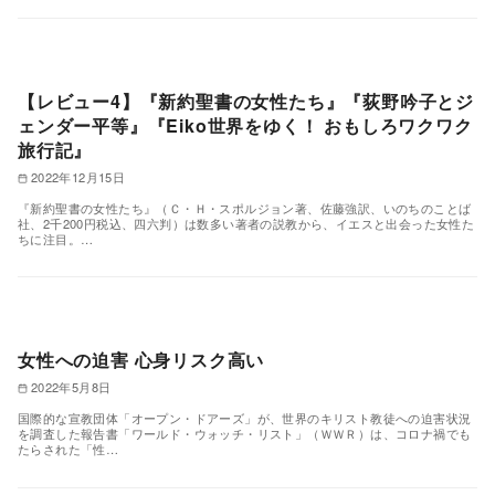
【レビュー4】『新約聖書の女性たち』『荻野吟子とジ
ェンダー平等』『Eiko世界をゆく！ おもしろワクワク
旅行記』
2022年12月15日
『新約聖書の女性たち』（Ｃ・Ｈ・スポルジョン著、佐藤強訳、いのちのことば
社、2千200円税込、四六判）は数多い著者の説教から、イエスと出会った女性た
ちに注目。…
女性への迫害 心身リスク高い
2022年5月8日
国際的な宣教団体「オープン・ドアーズ」が、世界のキリスト教徒への迫害状況
を調査した報告書「ワールド・ウォッチ・リスト」（ＷＷＲ）は、コロナ禍でも
たらされた「性…