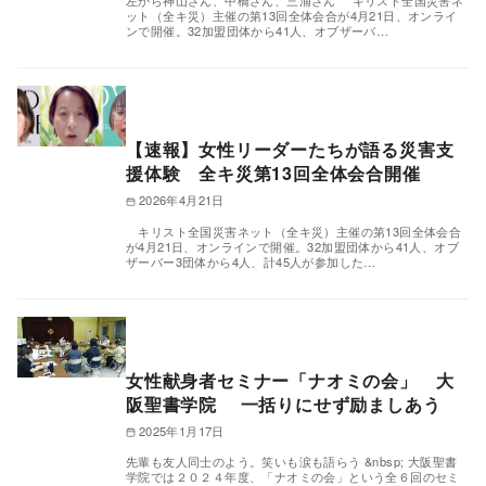
左から神山さん、中橋さん、三浦さん キリスト全国災害ネ
ット（全キ災）主催の第13回全体会合が4月21日、オンライ
ンで開催。32加盟団体から41人、オブザーバ…
【速報】女性リーダーたちが語る災害支
援体験 全キ災第13回全体会合開催
2026年4月21日
キリスト全国災害ネット（全キ災）主催の第13回全体会合
が4月21日、オンラインで開催。32加盟団体から41人、オブ
ザーバー3団体から4人、計45人が参加した…
女性献身者セミナー「ナオミの会」 大
阪聖書学院 一括りにせず励ましあう
2025年1月17日
先輩も友人同士のよう。笑いも涙も語らう &nbsp; 大阪聖書
学院では２０２４年度、「ナオミの会」という全６回のセミ