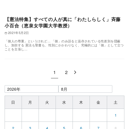
【憲法特集】すべての人が真に「わたしらしく」斉藤
小百合（恵泉女学園大学教授）
2021年5月2日
「個人の尊重」というけれど… 「個」のみ語ると温存されている性差別を隠蔽
し、加担する 憲法も聖書も、性別にかかわりなく、究極的には「個」として立つ
ことを主張し…
1
2
日
月
火
水
木
金
土
1
2
3
4
5
6
7
8