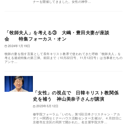
ナーを開催してきました。女性の神学…
「牧師夫人」を考える③ 大嶋・豊田夫妻が座談
会 特集フォーカス・オン
2024年1月19日
牧師の妻を指す言葉として長年キリスト教界で使われてきた呼称「牧師夫人」を
考える連続特集の第三弾。前回まで（10月22日号、11月12日号）は当事者たちの
アンケ…
「女性」の視点で 日韓キリスト教関係
史を補う 神山美奈子さんが講演
2023年5月12日
修学院フォーラム「いのち」第1回(日本クリスチャン・アカ
デミー関西セミナーハウス活動センター主催)が、４月22日に
京都市左京区の同所で開かれた。名古屋学院大学…