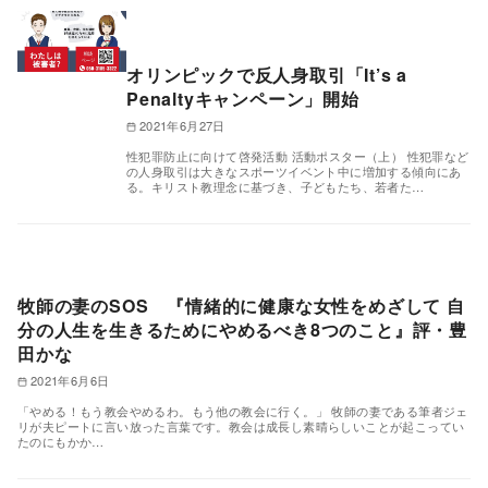
オリンピックで反人身取引「It’s a
Penaltyキャンペーン」開始
2021年6月27日
性犯罪防止に向けて啓発活動 活動ポスター（上） 性犯罪など
の人身取引は大きなスポーツイベント中に増加する傾向にあ
る。キリスト教理念に基づき、子どもたち、若者た…
牧師の妻のSOS 『情緒的に健康な女性をめざして 自
分の人生を生きるためにやめるべき8つのこと』評・豊
田かな
2021年6月6日
「やめる！もう教会やめるわ。もう他の教会に行く。」 牧師の妻である筆者ジェ
リが夫ピートに言い放った言葉です。教会は成長し素晴らしいことが起こってい
たのにもかか…