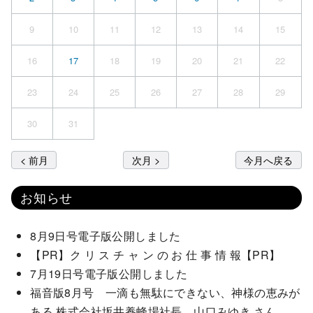
9
10
11
12
13
14
15
16
17
18
19
20
21
22
23
24
25
26
27
28
29
30
31
< 前月
次月 >
今月へ戻る
お知らせ
8月9日号電子版公開しました
【PR】ク リ ス チ ャ ン の お 仕 事 情 報【PR】
7月19日号電子版公開しました
福音版8月号 一滴も無駄にできない、神様の恵みが
ある 株式会社坂井養蜂場社長 山口みゆき さん