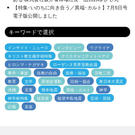
【特集･いのちに向き合う／異端･カルト】7月5日号
電子版公開しました
キーワードで選択
インサイド・ニュース
インタビュー
ウクライナ
キリスト教主義学校特集
クリスチャニティトゥデイ
ヒロシマ・ナガサキ
ローザンヌ世界宣教会議
事件・事故
信教の自由
医療・福祉
宗教二世
教育
文学
新使徒運動
旧統一協会
東日本大震災
沖縄
災害
熊本地震
異端・カルト
神学
神学校特集
福音派
能登半島地震
芸術・芸能
訃報
音楽