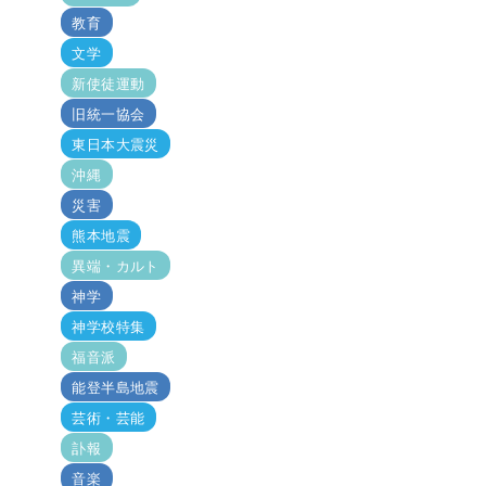
教育
文学
新使徒運動
旧統一協会
東日本大震災
沖縄
災害
熊本地震
異端・カルト
神学
神学校特集
福音派
能登半島地震
芸術・芸能
訃報
音楽