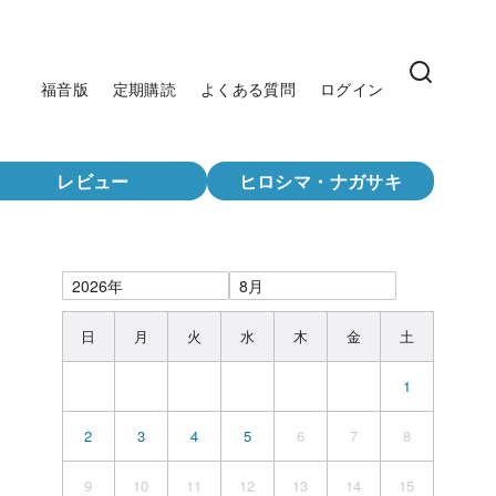
福音版
定期購読
よくある質問
ログイン
レビュー
ヒロシマ・ナガサキ
日
月
火
水
木
金
土
1
2
3
4
5
6
7
8
9
10
11
12
13
14
15