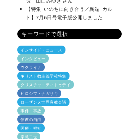
長 山口みゆき さん
【特集･いのちに向き合う／異端･カル
ト】7月5日号電子版公開しました
キーワードで選択
インサイド・ニュース
インタビュー
ウクライナ
キリスト教主義学校特集
クリスチャニティトゥデイ
ヒロシマ・ナガサキ
ローザンヌ世界宣教会議
事件・事故
信教の自由
医療・福祉
宗教二世