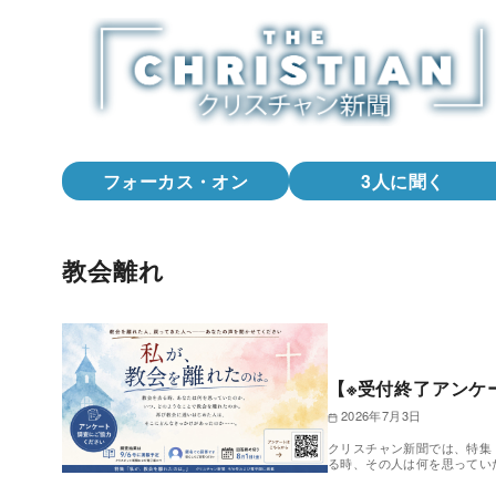
コ
ン
テ
ン
ツ
へ
フォーカス・オン
3人に聞く
移
動
教会離れ
【※受付終了アンケ
2026年7月3日
クリスチャン新聞では、特集
る時、その人は何を思ってい