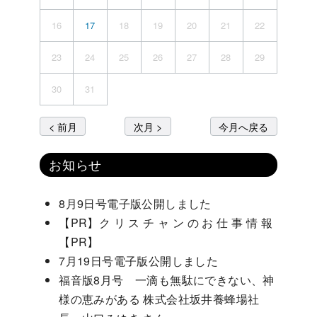
16
17
18
19
20
21
22
23
24
25
26
27
28
29
30
31
< 前月
次月 >
今月へ戻る
お知らせ
8月9日号電子版公開しました
【PR】ク リ ス チ ャ ン の お 仕 事 情 報
【PR】
7月19日号電子版公開しました
福音版8月号 一滴も無駄にできない、神
様の恵みがある 株式会社坂井養蜂場社