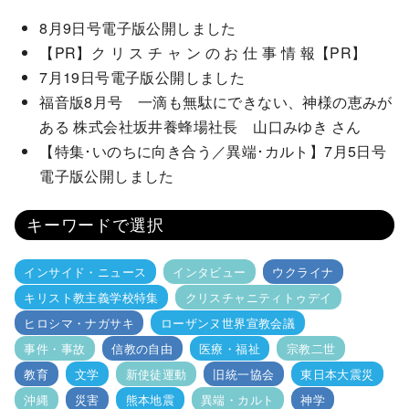
8月9日号電子版公開しました
【PR】ク リ ス チ ャ ン の お 仕 事 情 報【PR】
7月19日号電子版公開しました
福音版8月号 一滴も無駄にできない、神様の恵みが
ある 株式会社坂井養蜂場社長 山口みゆき さん
【特集･いのちに向き合う／異端･カルト】7月5日号
電子版公開しました
キーワードで選択
インサイド・ニュース
インタビュー
ウクライナ
キリスト教主義学校特集
クリスチャニティトゥデイ
ヒロシマ・ナガサキ
ローザンヌ世界宣教会議
事件・事故
信教の自由
医療・福祉
宗教二世
教育
文学
新使徒運動
旧統一協会
東日本大震災
沖縄
災害
熊本地震
異端・カルト
神学