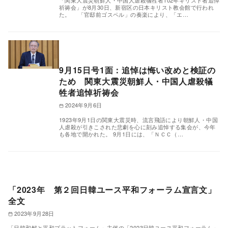
「関東大震災朝鮮人・中国人虐殺犠牲者102年キリスト者追悼
祈祷会」が8月30日、新宿区の日本キリスト教会館で行われ
た。 「官邸前ゴスペル」の奏楽により、「エ…
9月15日号1面：追悼は悔い改めと検証の
ため 関東大震災朝鮮人・中国人虐殺犠
牲者追悼祈祷会
2024年9月6日
1923年9月1日の関東大震災時、流言飛語により朝鮮人・中国
人虐殺が引きこされた悲劇を心に刻み追悼する集会が、今年
も各地で開かれた。 9月1日には、「ＮＣＣ（…
「2023年 第２回日韓ユース平和フォーラム宣言文」
全文
2023年9月28日
「日韓和解と平和プラットフォーム」主催の「2023日韓ユース平和フォーラム」