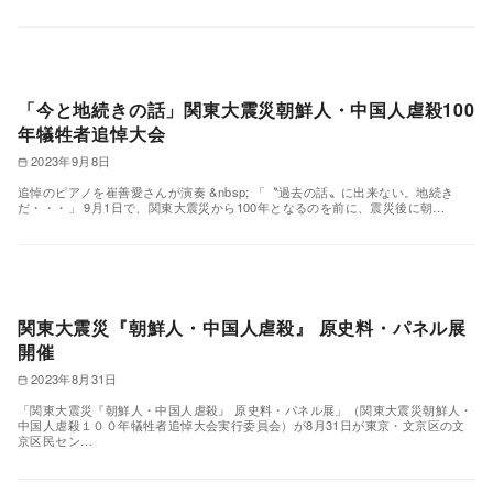
「今と地続きの話」関東大震災朝鮮人・中国人虐殺100
年犠牲者追悼大会
2023年9月8日
追悼のピアノを崔善愛さんが演奏 &nbsp; 「〝過去の話〟に出来ない。地続き
だ・・・」 9月1日で、関東大震災から100年となるのを前に、震災後に朝…
関東大震災『朝鮮人・中国人虐殺』 原史料・パネル展
開催
2023年8月31日
「関東大震災『朝鮮人・中国人虐殺』 原史料・パネル展」（関東大震災朝鮮人・
中国人虐殺１００年犠牲者追悼大会実行委員会）が8月31日が東京・文京区の文
京区民セン…