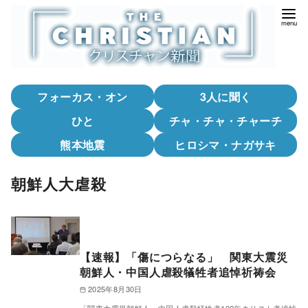
コ
ン
テ
ン
ツ
フォーカス・オン
3人に聞く
へ
移
ひと
チャ・チャ・チャーチ
動
熊本地震
ヒロシマ・ナガサキ
朝鮮人大虐殺
【速報】「傷につらなる」 関東大震災
朝鮮人・中国人虐殺犠牲者追悼祈祷会
2025年8月30日