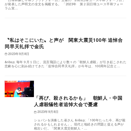
が発表した声明文の全文を掲載する。 「2023年 第２回日韓ユース平和フォー
ラム宣…
〝私はそこにいた〟と声が 関東大震災100年 追悼合
同早天礼拝で金氏
2023年9月8日
&nbsp; 毎年９月１日に、流言飛語により数々の「朝鮮人虐殺」が引き起こされた
悲劇を心に刻み続けてきた「追悼合同早天礼拝」が今年は、100周年記念と…
「再び、殺されるかも」 朝鮮人・中国
人虐殺犠牲者追悼大会で憂慮
2023年9月8日
ショパンを演奏した崔さん &nbsp; 「100年たった今、再び殺
されるかもしれません」。現代と地続きの問題と捉える声が
相次いだ。「関東大震災朝鮮人・…