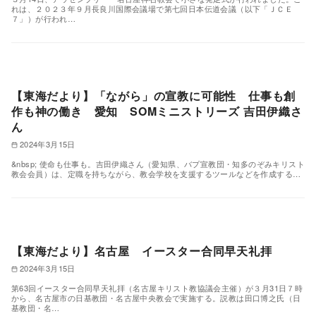
れは、２０２３年９月長良川国際会議場で第七回日本伝道会議（以下「ＪＣＥ
７」）が行われ…
【東海だより】「ながら」の宣教に可能性 仕事も創
作も神の働き 愛知 SOMミニストリーズ 吉田伊織さ
ん
2024年3月15日
&nbsp; 使命も仕事も。吉田伊織さん（愛知県、バプ宣教団・知多のぞみキリスト
教会会員）は、定職を持ちながら、教会学校を支援するツールなどを作成する…
【東海だより】名古屋 イースター合同早天礼拝
2024年3月15日
第63回イースター合同早天礼拝（名古屋キリスト教協議会主催）が３月31日７時
から、名古屋市の日基教団・名古屋中央教会で実施する。説教は田口博之氏（日
基教団・名…