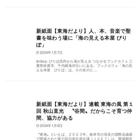
新紙面【東海だより】人、本、音楽で聖
書を味わう場に「海の見える本屋 ぴり
ぽ」
2024年1月7日
&nbsp; ぴりぽ店内から海が見える つながるブックカフェ 三
重県鈴鹿市、千代崎海岸沿いにある、ブックカフェ「海の見
える本屋 ぴりぽ」は、その名のと…
新紙面【東海だより】連載 東海の風 第１
回 秋山直光 〝谷間〟だからこそ育つ仲
間、協力がある
2024年1月6日
〝東海〟といえば、２０２３年、岐阜市の長良川国際会議場
で開催された第七回日本伝道会議（ＪＣＥ７）は、開催都市