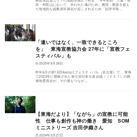
教会未設置エリアの地図を囲んで祈る 今年初め、三重・奈
良・和歌山において、失われた魂のため、教団・教派を超え
た地域的な超教派祈祷会が起こされるため「紀伊半島…
「違いではなく、一致できるところ
を」 東海宣教協力会 27年に「宣教フェ
スティバル」も
2025年9月26日
昨年6月の第1回S&amp;Lフェスティバル（名古屋）で 東海
で2023年に開催された第七回日本伝道会議（ＪＣＥ７）の開
催地委員会が、その後もつなが…
【東海だより】「ながら」の宣教に可能
性 仕事も創作も神の働き 愛知 SOM
ミニストリーズ 吉田伊織さん
2024年3月27日