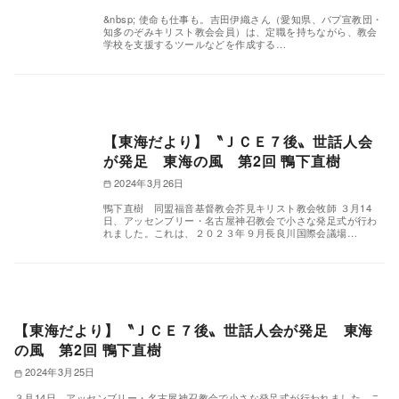
&nbsp; 使命も仕事も。吉田伊織さん（愛知県、バプ宣教団・
知多のぞみキリスト教会会員）は、定職を持ちながら、教会
学校を支援するツールなどを作成する…
【東海だより】〝ＪＣＥ７後〟世話人会
が発足 東海の風 第2回 鴨下直樹
2024年3月26日
鴨下直樹 同盟福音基督教会芥見キリスト教会牧師 ３月14
日、アッセンブリー・名古屋神召教会で小さな発足式が行わ
れました。これは、２０２３年９月長良川国際会議場…
【東海だより】〝ＪＣＥ７後〟世話人会が発足 東海
の風 第2回 鴨下直樹
2024年3月25日
３月14日、アッセンブリー・名古屋神召教会で小さな発足式が行われました。こ