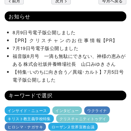
< 前月
次月 >
今月へ戻る
お知らせ
8月9日号電子版公開しました
【PR】ク リ ス チ ャ ン の お 仕 事 情 報【PR】
7月19日号電子版公開しました
福音版8月号 一滴も無駄にできない、神様の恵みが
ある 株式会社坂井養蜂場社長 山口みゆき さん
【特集･いのちに向き合う／異端･カルト】7月5日号
電子版公開しました
キーワードで選択
インサイド・ニュース
インタビュー
ウクライナ
キリスト教主義学校特集
クリスチャニティトゥデイ
ヒロシマ・ナガサキ
ローザンヌ世界宣教会議