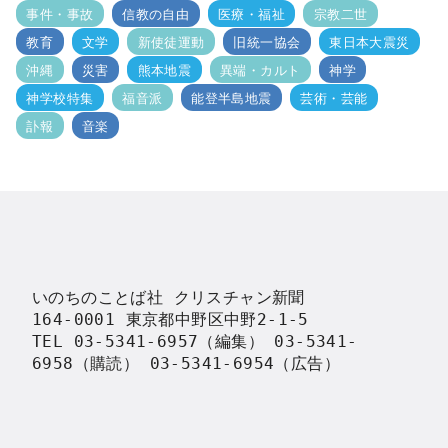
事件・事故
信教の自由
医療・福祉
宗教二世
教育
文学
新使徒運動
旧統一協会
東日本大震災
沖縄
災害
熊本地震
異端・カルト
神学
神学校特集
福音派
能登半島地震
芸術・芸能
訃報
音楽
いのちのことば社 クリスチャン新聞

164-0001 東京都中野区中野2-1-5

TEL 03-5341-6957（編集） 03-5341-
6958（購読） 03-5341-6954（広告）