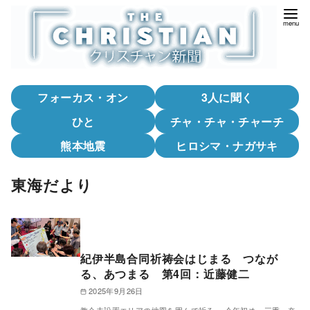
コ
ン
テ
ン
ツ
フォーカス・オン
3人に聞く
へ
移
ひと
チャ・チャ・チャーチ
動
熊本地震
ヒロシマ・ナガサキ
東海だより
紀伊半島合同祈祷会はじまる つなが
る、あつまる 第4回：近藤健二
2025年9月26日