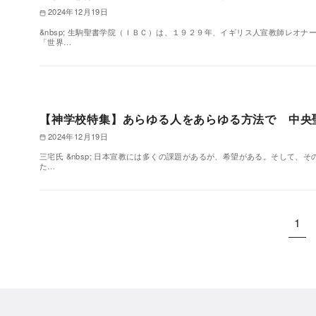
2024年12月19日
&nbsp; 生駒聖書学院（ＩＢＣ）は、１９２９年、イギリス人宣教師レオ
「世界…
【神学校特集】あらゆる人をあらゆる方法で 中央
2024年12月19日
三宅氏 &nbsp; 日本宣教には多くの課題があるが、希望がある。そして
た…
1