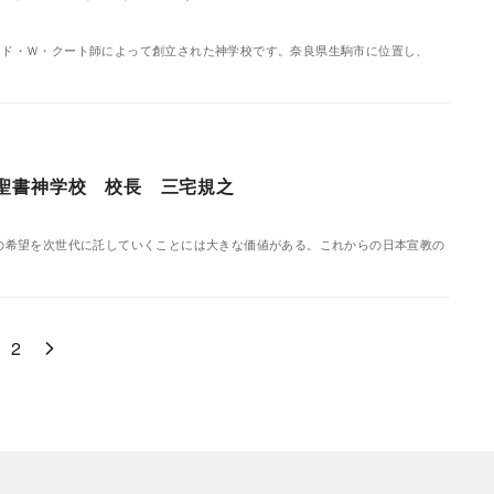
ナード・Ｗ・クート師によって創立された神学校です。奈良県生駒市に位置し、
聖書神学校 校長 三宅規之
、その希望を次世代に託していくことには大きな価値がある。これからの日本宣教の
2