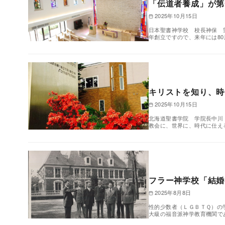
「伝道者養成」が第
2025年10月15日
日本聖書神学校 校長神保 
年創立ですので、来年には8
キリストを知り、時
2025年10月15日
北海道聖書学院 学院長中川
教会に、世界に、時代に仕え
フラー神学校「結婚
2025年8月8日
性的少数者（ＬＧＢＴＱ）の
大級の福音派神学教育機関で