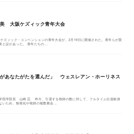
美 大阪ケズィック青年大会
阪ケズィック・コンベンションの青年大会が、2月19日に開催された。青年らが賛
美と証があった。 青年たちの…
があなたがたを選んだ」 ウェスレアン・ホーリネス
学院学院長 山崎 忍 昨今、引退する牧師の数に対して、フルタイム伝道献身
ないため、無牧化や牧師の複数教会…