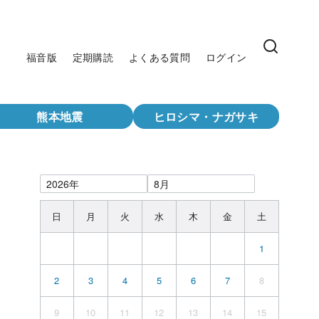
福音版
定期購読
よくある質問
ログイン
熊本地震
ヒロシマ・ナガサキ
日
月
火
水
木
金
土
1
2
3
4
5
6
7
8
9
10
11
12
13
14
15