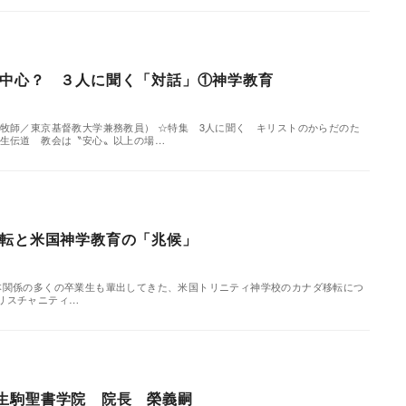
中心？ ３人に聞く「対話」①神学教育
会牧師／東京基督教大学兼務教員） ☆特集 3人に聞く キリストのからだのた
学生伝道 教会は〝安心〟以上の場…
転と米国神学教育の「兆候」
Today 日本関係の多くの卒業生も輩出してきた、米国トリニティ神学校のカナダ移転につ
リスチャニティ…
生駒聖書学院 院長 榮義嗣