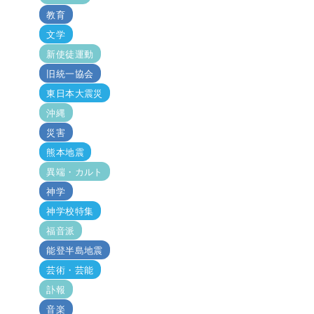
教育
文学
新使徒運動
旧統一協会
東日本大震災
沖縄
災害
熊本地震
異端・カルト
神学
神学校特集
福音派
能登半島地震
芸術・芸能
訃報
音楽