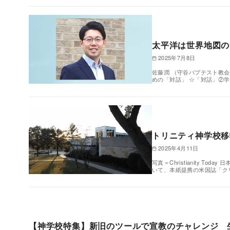
太平洋は世界地図の
2025年7月8日
佐藤潤 （守谷バプテスト教
めの「対話」 ☆「対話」②
トリニティ神学校移
2025年4月11日
写真＝Christianity 
いて、本紙提携の米国誌「ク
【神学校特集】新旧のツールで宣教のチャレンジ 