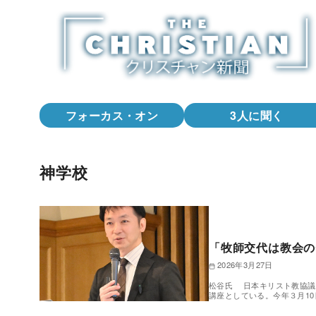
コ
ン
テ
ン
ツ
へ
フォーカス・オン
3人に聞く
移
動
神学校
「牧師交代は教会の
2026年3月27日
松谷氏 日本キリスト教協議
講座としている。今年３月1