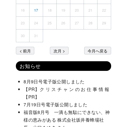
16
17
18
19
20
21
22
23
24
25
26
27
28
29
30
31
< 前月
次月 >
今月へ戻る
お知らせ
8月9日号電子版公開しました
【PR】ク リ ス チ ャ ン の お 仕 事 情 報
【PR】
7月19日号電子版公開しました
福音版8月号 一滴も無駄にできない、神
様の恵みがある 株式会社坂井養蜂場社