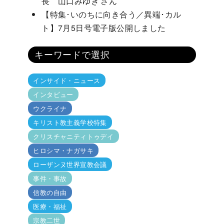
長 山口みゆき さん
【特集･いのちに向き合う／異端･カル
ト】7月5日号電子版公開しました
キーワードで選択
インサイド・ニュース
インタビュー
ウクライナ
キリスト教主義学校特集
クリスチャニティトゥデイ
ヒロシマ・ナガサキ
ローザンヌ世界宣教会議
事件・事故
信教の自由
医療・福祉
宗教二世