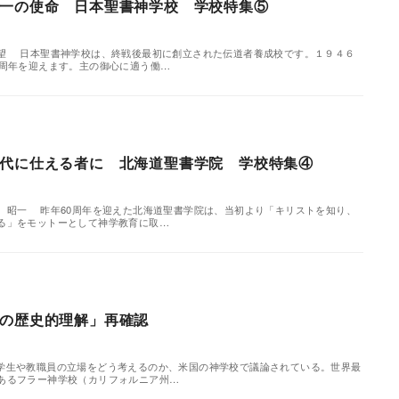
一の使命 日本聖書神学校 学校特集⑤
望 日本聖書神学校は、終戦後最初に創立された伝道者養成校です。１９４６
0周年を迎えます。主の御心に適う働…
代に仕える者に 北海道聖書学院 学校特集④
 昭一 昨年60周年を迎えた北海道聖書学院は、当初より「キリストを知り、
る」をモットーとして神学教育に取…
の歴史的理解」再確認
学生や教職員の立場をどう考えるのか、米国の神学校で議論されている。世界最
あるフラー神学校（カリフォルニア州…