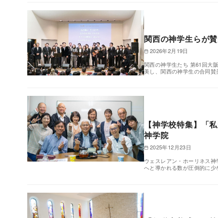
関西の神学生らが賛
2026年2月19日
関西の神学生たち 第61回大
美し、関西の神学生の合同賛
【神学校特集】「私
神学院
2025年12月23日
ウェスレアン・ホーリネス神
へと導かれる数が圧倒的に少