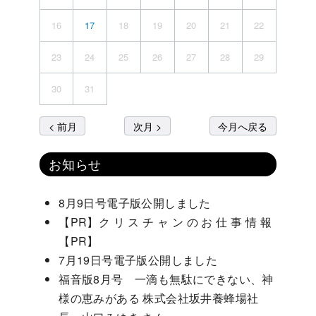
16
17
18
19
20
21
22
23
24
25
26
27
28
29
30
31
< 前月
次月 >
今月へ戻る
お知らせ
8月9日号電子版公開しました
【PR】ク リ ス チ ャ ン の お 仕 事 情 報
【PR】
7月19日号電子版公開しました
福音版8月号 一滴も無駄にできない、神
様の恵みがある 株式会社坂井養蜂場社