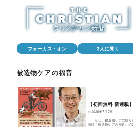
コ
ン
テ
ン
ツ
へ
フォーカス・オン
3人に聞く
移
動
被造物ケアの福音
【初回無料 新連載
2026年7月7日
「なぜ」被造物ケアに取り組
牧師『被造物ケアの福音』読