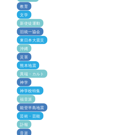
教育
文学
新使徒運動
旧統一協会
東日本大震災
沖縄
災害
熊本地震
異端・カルト
神学
神学校特集
福音派
能登半島地震
芸術・芸能
訃報
音楽