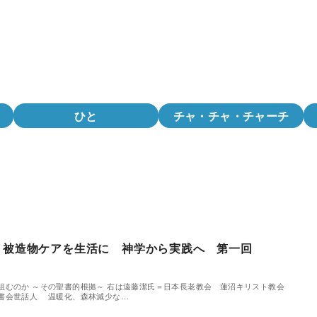
ひと
チャ・チャ・チャーチ
】被造物ケアを生活に 神学から実践へ 第一回
むのか ～その聖書的根拠～ 右は遠藤潔氏＝日本長老教会 蓮沼キリスト教会
書会世話人 温暖化、森林減少な…