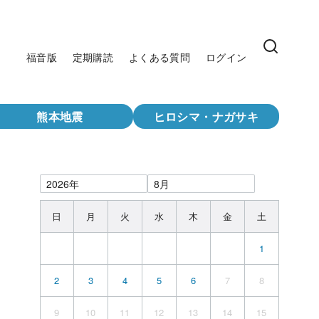
福音版
定期購読
よくある質問
ログイン
熊本地震
ヒロシマ・ナガサキ
日
月
火
水
木
金
土
1
2
3
4
5
6
7
8
9
10
11
12
13
14
15