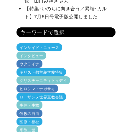
長 山口みゆき さん
【特集･いのちに向き合う／異端･カル
ト】7月5日号電子版公開しました
キーワードで選択
インサイド・ニュース
インタビュー
ウクライナ
キリスト教主義学校特集
クリスチャニティトゥデイ
ヒロシマ・ナガサキ
ローザンヌ世界宣教会議
事件・事故
信教の自由
医療・福祉
宗教二世