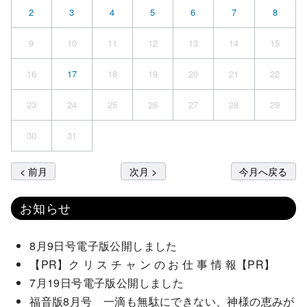
2
3
4
5
6
7
8
9
10
11
12
13
14
15
16
17
18
19
20
21
22
23
24
25
26
27
28
29
30
31
< 前月
次月 >
今月へ戻る
お知らせ
8月9日号電子版公開しました
【PR】ク リ ス チ ャ ン の お 仕 事 情 報【PR】
7月19日号電子版公開しました
福音版8月号 一滴も無駄にできない、神様の恵みが