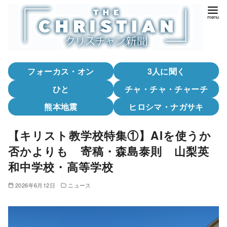
コ
ン
テ
ン
ツ
フォーカス・オン
3人に聞く
へ
移
ひと
チャ・チャ・チャーチ
動
熊本地震
ヒロシマ・ナガサキ
【キリスト教学校特集①】AIを使うか
否かよりも 寄稿・森島泰則 山梨英
和中学校・高等学校
2026年6月12日
ニュース