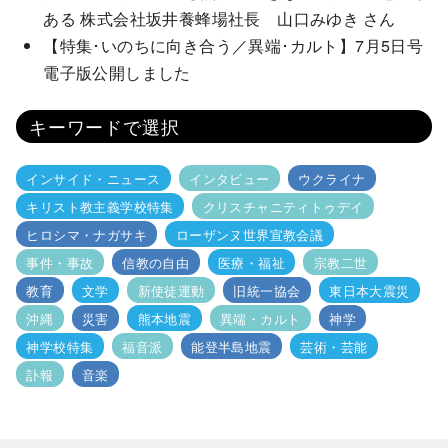
ある 株式会社坂井養蜂場社長 山口みゆき さん
【特集･いのちに向き合う／異端･カルト】7月5日号
電子版公開しました
キーワードで選択
インサイド・ニュース
インタビュー
ウクライナ
キリスト教主義学校特集
クリスチャニティトゥデイ
ヒロシマ・ナガサキ
ローザンヌ世界宣教会議
事件・事故
信教の自由
医療・福祉
宗教二世
教育
文学
新使徒運動
旧統一協会
東日本大震災
沖縄
災害
熊本地震
異端・カルト
神学
神学校特集
福音派
能登半島地震
芸術・芸能
訃報
音楽