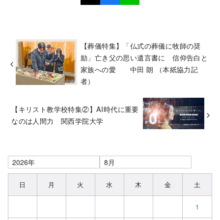
【葬儀特集】「仏式の葬儀に牧師の奨
励」亡き父の思い遺言書に 信仰告白と
家族への愛 中田 朗 （本紙協力記
者）
【キリスト教学校特集②】AI時代に重要
なのは人間力 関西学院大学
日
月
火
水
木
金
土
1