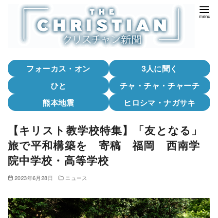
コ
ン
テ
ン
ツ
フォーカス・オン
3人に聞く
へ
移
ひと
チャ・チャ・チャーチ
動
熊本地震
ヒロシマ・ナガサキ
【キリスト教学校特集】「友となる」
旅で平和構築を 寄稿 福岡 西南学
院中学校・高等学校
2023年6月28日
ニュース