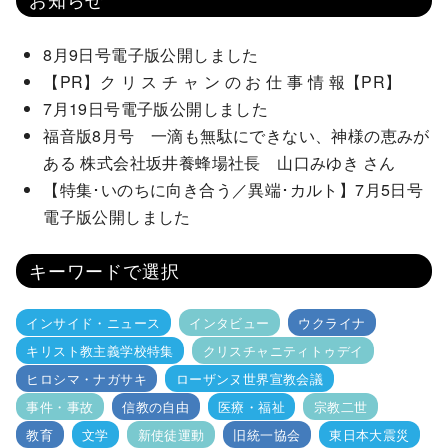
8月9日号電子版公開しました
【PR】ク リ ス チ ャ ン の お 仕 事 情 報【PR】
7月19日号電子版公開しました
福音版8月号 一滴も無駄にできない、神様の恵みが
ある 株式会社坂井養蜂場社長 山口みゆき さん
【特集･いのちに向き合う／異端･カルト】7月5日号
電子版公開しました
キーワードで選択
インサイド・ニュース
インタビュー
ウクライナ
キリスト教主義学校特集
クリスチャニティトゥデイ
ヒロシマ・ナガサキ
ローザンヌ世界宣教会議
事件・事故
信教の自由
医療・福祉
宗教二世
教育
文学
新使徒運動
旧統一協会
東日本大震災