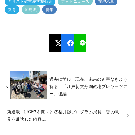
キリスト教主義学校特集
フォトニュース
在沖米軍
教育
沖縄戦
特集
過去に学び 現在、未来の迫害なきよう
祈る 「江戸切支丹殉教地プレヤーツア
ー」後編
新連載 《JCE7を聞く》③福井誠プログラム局員 皆の意
見を反映した内容に