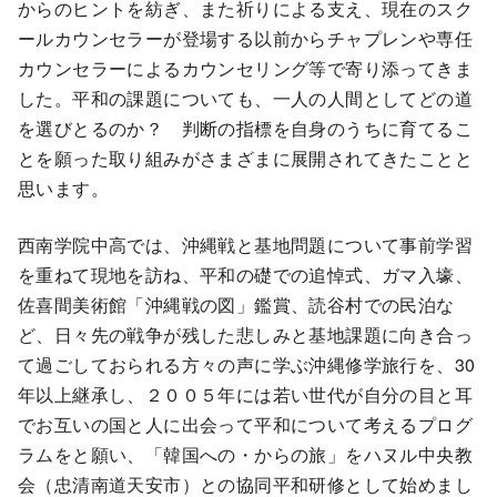
からのヒントを紡ぎ、また祈りによる支え、現在のスク
ールカウンセラーが登場する以前からチャプレンや専任
カウンセラーによるカウンセリング等で寄り添ってきま
した。平和の課題についても、一人の人間としてどの道
を選びとるのか？ 判断の指標を自身のうちに育てるこ
とを願った取り組みがさまざまに展開されてきたことと
思います。
西南学院中高では、沖縄戦と基地問題について事前学習
を重ねて現地を訪ね、平和の礎での追悼式、ガマ入壕、
佐喜間美術館「沖縄戦の図」鑑賞、読谷村での民泊な
ど、日々先の戦争が残した悲しみと基地課題に向き合っ
て過ごしておられる方々の声に学ぶ沖縄修学旅行を、30
年以上継承し、２００５年には若い世代が自分の目と耳
でお互いの国と人に出会って平和について考えるプログ
ラムをと願い、「韓国への・からの旅」をハヌル中央教
会（忠清南道天安市）との協同平和研修として始めまし