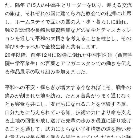
た。隔年で15人の中高生とリーダーを送り、迎える交流
の旅は、それぞれの国に建てられた教会での礼拝に出席
し、ホームステイで互いの国の人・味・暮らしに触れ、
独立記念館や長崎原爆資料館などの見学とディスカッシ
ョンを通して平和の大切さを考えることを柱とし、その
学びをチャペルで全校生徒と共有します。
20年以降、前年12月に凶弾に倒れた中村哲医師（西南学
院中学卒業生）の言葉とアフガニスタンでの働きを伝え
る作品展示の取り組みを加えました。
平和への不安・揺らぎが増大する今なればこそ、戦争の
痛みが刻まれた地を訪ね、たとえ言葉がうまく通じなく
とも寝食を共にし、友だちになれることを体験する旅、
自分たちに与えられている知、技術の力により命を支え
る土地の回復を成し遂げた先輩の歩みを愚直に語り続け
ることを通して、武力によらない平和構築の道を願い歩
む意志の成長を導く働きを続けさせていただきたいと強