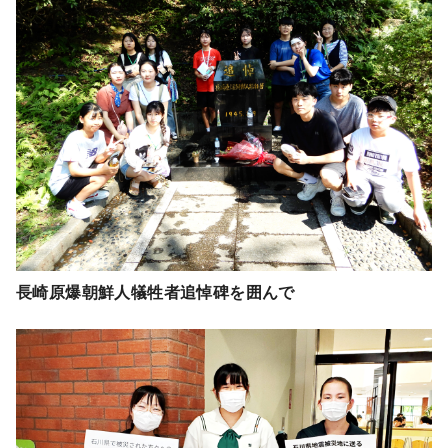
長崎原爆朝鮮人犠牲者追悼碑を囲んで