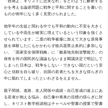
「西南よ、キリストに忠実なれ」をどのように解釈する
かを考える論述問題に戦争と平和に関することを書いた
ものが例年になく多く見受けられました。
他学年の生徒と関わる中でも平和の動向に不安を大きく
している中高生が確実に増えているという印象を強くさ
せられています。二度の戦争被爆に加えて大きな原発事
故を体験したにもかかわらず核兵器禁止条約に参加しな
い、「国家安全保障戦略」に「敵基地先制攻撃能力」の
保有を何の国民的な議論もないまま閣議決定で明記して
しまった日本は、戦争をしない・できない国だという安
心と信頼を自ら破り、自国の若者たちを大きな揺らぎの
中に陥れてしまったといわざるをえません。
親子関係、進路、友人関係や成績－自己形成の途上にあ
る若者が抱える悩み、自己像や将来の目標の揺らぎに対
し、キリスト教学校諸校はチャペルや聖書の授業で聖書