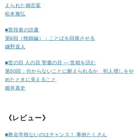
えられた御言葉
松本雅弘
■普段着の読書
第6回（牧師編）：ことばを回復させる
鎌野直人
■世の目 人の目 聖書の目 ― 世相を読む
第50回：分からないことに耐えられるか 犯人捜しをや
めたときに見えること
碓井真史
《レビュー》
■教会学校ないのはチャンス！ 事例たくさん