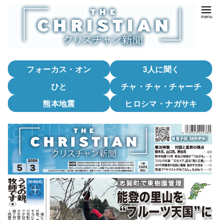
コ
ン
テ
ン
ツ
フォーカス・オン
3人に聞く
へ
移
ひと
チャ・チャ・チャーチ
動
熊本地震
ヒロシマ・ナガサキ