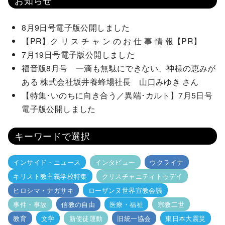
お知らせ
8月9日号電子版公開しました
【PR】ク リ ス チ ャ ン の お 仕 事 情 報【PR】
7月19日号電子版公開しました
福音版8月号 一滴も無駄にできない、神様の恵みが
ある 株式会社坂井養蜂場社長 山口みゆき さん
【特集･いのちに向き合う／異端･カルト】7月5日号
電子版公開しました
キーワードで選択
インサイド・ニュース
インタビュー
ウクライナ
キリスト教主義学校特集
クリスチャニティトゥデイ
ヒロシマ・ナガサキ
ローザンヌ世界宣教会議
事件・事故
信教の自由
医療・福祉
宗教二世
教育
文学
新使徒運動
旧統一協会
東日本大震災