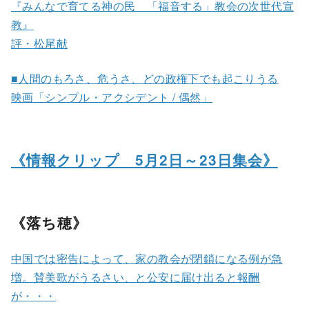
『みんなで育てる神の民 「福音する」教会の次世代宣
教』
評・松尾献
■人間のもろさ、危うさ、どの政権下でも起こりうる
映画「シンプル・アクシデント / 偶然」
《情報クリップ 5月2日～23日集会》
《落ち穂》
中国では密告によって、家の教会が閉鎖になる例が急
増。賛美歌がうるさい、と公安に届け出ると報酬
が・・・