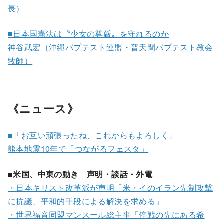
長）
■日本国憲法は〝少女の尊厳〟を守れるのか
神谷武宏（沖縄バプテスト連盟・普天間バプテスト教会
牧師）
《ニュース》
■「お互い頑張ったね、これからもよろしく」
熊本地震10年で「つながるフェスタ」
■米国、中東の動き 声明・談話・外電
・日本キリスト改革派が声明「米・イのイラン先制攻撃
に抗議、平和的手段による解決を求める」
・世界福音同盟マンスール総主事「停戦の先にある希