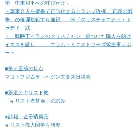
望 中東和平への呼びかけ」
・軍事介入を聖書で正当化するトランプ政権 「正義の戦
争」の倫理規範すら無視 ―米「クリスチャニティ・ト
ゥデイ」誌
・「戦時下イランのクリスチャン 傷ついた隣人を助け
イエスを証し」 ―エラム・ミニストリーズ総主事レポ
ート
■美と正義の接点
マコトフジムラ・ヘジン夫妻来日講演
■茶道とキリスト教
「キリスト者茶会」の試み
●訃報 金子晴勇氏
キリスト教人間学を研究