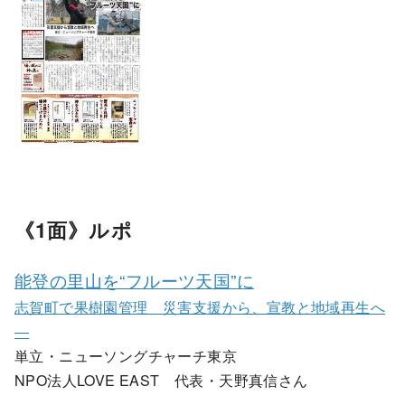
《1面》ルポ
能登の里山を“フルーツ天国”に
志賀町で果樹園管理 災害支援から、宣教と地域再生へ
―
単立・ニューソングチャーチ東京
NPO法人LOVE EAST 代表・天野真信さん