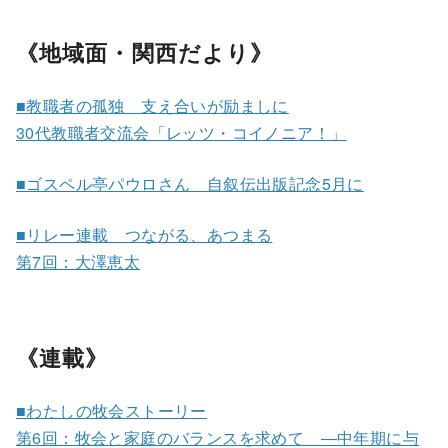
《地域面・関西だより》
■教職者の孤独 支え合いが励ましに
30代教職者交流会「レッツ・コイノニア！」
■ゴスペル亭パウロさん 自叙伝出版記念5月に
■リレー連載 つながる、あつまる
第7回：大澤恵太
《連載》
■わたしの牧会ストーリー
第6回：牧会と家庭のバランスを求めて ―中年期に与