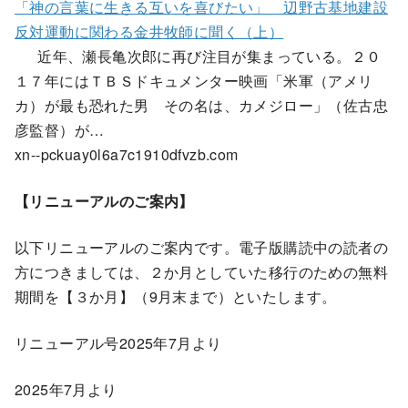
「神の言葉に生きる互いを喜びたい」 辺野古基地建設
反対運動に関わる金井牧師に聞く（上）
近年、瀬長亀次郎に再び注目が集まっている。２０
１７年にはＴＢＳドキュメンター映画「米軍（アメリ
カ）が最も恐れた男 その名は、カメジロー」（佐古忠
彦監督）が…
xn--pckuay0l6a7c1910dfvzb.com
【リニューアルのご案内】
以下リニューアルのご案内です。電子版購読中の読者の
方につきましては、２か月としていた移行のための無料
期間を【３か月】（9月末まで）といたします。
リニューアル号2025年7月より
2025年7月より