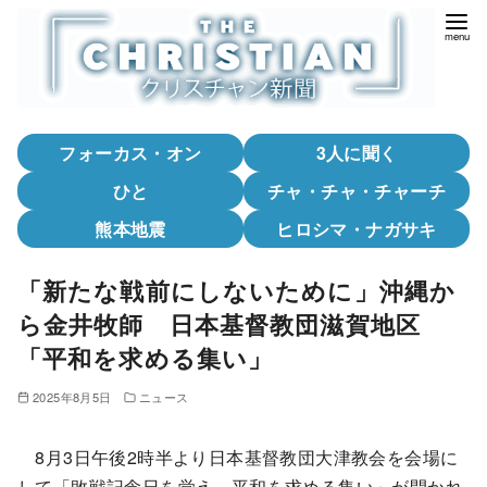
コ
ン
テ
ン
ツ
フォーカス・オン
3人に聞く
へ
移
ひと
チャ・チャ・チャーチ
動
熊本地震
ヒロシマ・ナガサキ
「新たな戦前にしないために」沖縄か
ら金井牧師 日本基督教団滋賀地区
「平和を求める集い」
2025年8月5日
ニュース
8月3日午後2時半より日本基督教団大津教会を会場に
して「敗戦記念日を覚え、平和を求める集い」が開かれ