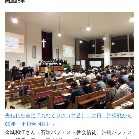
関連記事
失われた命に「ちむぐりさ（共苦）」の日 沖縄戦から
80年「平和合同礼拝」
金城和江さん（石嶺バプテスト教会信徒、沖縄バプテス