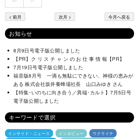
30
31
< 前月
次月 >
今月へ戻る
お知らせ
8月9日号電子版公開しました
【PR】ク リ ス チ ャ ン の お 仕 事 情 報【PR】
7月19日号電子版公開しました
福音版8月号 一滴も無駄にできない、神様の恵みが
ある 株式会社坂井養蜂場社長 山口みゆき さん
【特集･いのちに向き合う／異端･カルト】7月5日号
電子版公開しました
キーワードで選択
インサイド・ニュース
インタビュー
ウクライナ