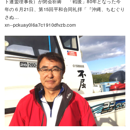
ト連盟理事長）が閉会祈祷 「戦後」80年となった今
年の６月21日、第15回平和合同礼拝「『沖縄、ちむぐり
さぬ…
xn--pckuay0l6a7c1910dfvzb.com