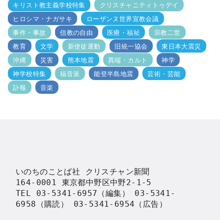
キリスト教主義学校特集
クリスチャニティトゥデイ
ヒロシマ・ナガサキ
ローザンヌ世界宣教会議
事件・事故
信教の自由
医療・福祉
宗教二世
教育
文学
新使徒運動
旧統一協会
東日本大震災
沖縄
災害
熊本地震
異端・カルト
神学
神学校特集
福音派
能登半島地震
芸術・芸能
訃報
音楽
いのちのことば社 クリスチャン新聞

164-0001 東京都中野区中野2-1-5

TEL 03-5341-6957（編集） 03-5341-
6958（購読） 03-5341-6954（広告）