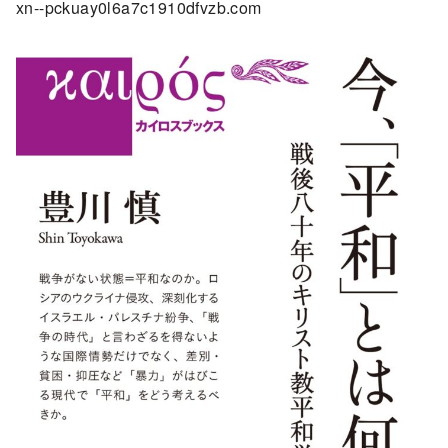
xn--pckuay0l6a7c1910dfvzb.com