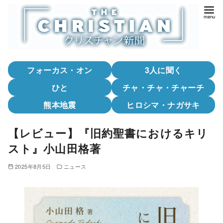
コ
ン
テ
ン
ツ
フォーカス・オン
3人に聞く
へ
移
ひと
チャ・チャ・チャーチ
動
熊本地震
ヒロシマ・ナガサキ
【レビュー】『旧約聖書におけるキリ
スト』小山田格著
2025年8月5日
ニュース