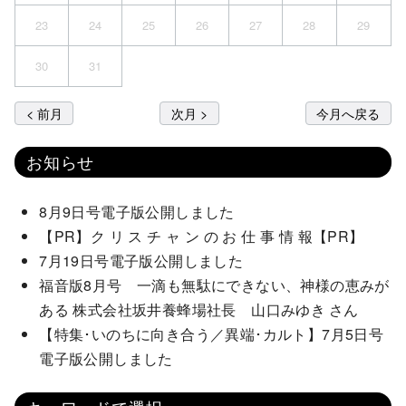
23
24
25
26
27
28
29
30
31
< 前月
次月 >
今月へ戻る
お知らせ
8月9日号電子版公開しました
【PR】ク リ ス チ ャ ン の お 仕 事 情 報【PR】
7月19日号電子版公開しました
福音版8月号 一滴も無駄にできない、神様の恵みが
ある 株式会社坂井養蜂場社長 山口みゆき さん
【特集･いのちに向き合う／異端･カルト】7月5日号
電子版公開しました