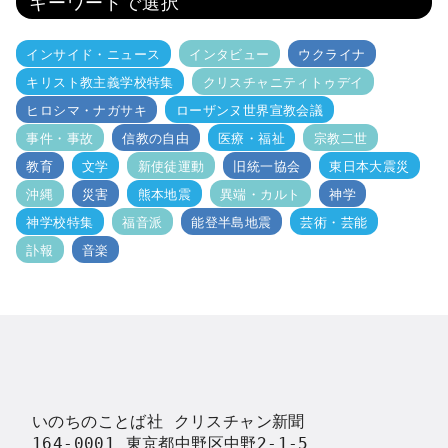
キーワードで選択
インサイド・ニュース
インタビュー
ウクライナ
キリスト教主義学校特集
クリスチャニティトゥデイ
ヒロシマ・ナガサキ
ローザンヌ世界宣教会議
事件・事故
信教の自由
医療・福祉
宗教二世
教育
文学
新使徒運動
旧統一協会
東日本大震災
沖縄
災害
熊本地震
異端・カルト
神学
神学校特集
福音派
能登半島地震
芸術・芸能
訃報
音楽
いのちのことば社 クリスチャン新聞

164-0001 東京都中野区中野2-1-5
