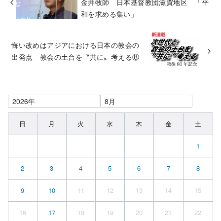
金井牧師 日本基督教団滋賀地区 「平
和を求める集い」
悔い改めはアジアにおける日本の教会の
出発点 教会の土台を〝共に〟考える⑧
日
月
火
水
木
金
土
1
2
3
4
5
6
7
8
9
10
11
12
13
14
15
16
17
18
19
20
21
22