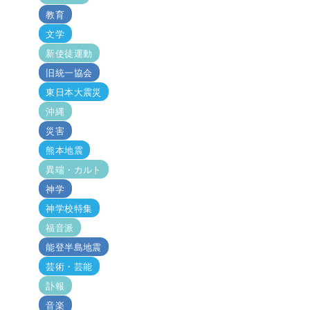
教育
文学
新使徒運動
旧統一協会
東日本大震災
沖縄
災害
熊本地震
異端・カルト
神学
神学校特集
福音派
能登半島地震
芸術・芸能
訃報
音楽