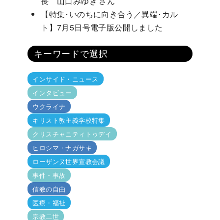
長 山口みゆき さん
【特集･いのちに向き合う／異端･カル
ト】7月5日号電子版公開しました
キーワードで選択
インサイド・ニュース
インタビュー
ウクライナ
キリスト教主義学校特集
クリスチャニティトゥデイ
ヒロシマ・ナガサキ
ローザンヌ世界宣教会議
事件・事故
信教の自由
医療・福祉
宗教二世