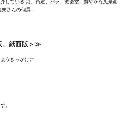
介している 港、街道、バラ、教会堂…鮮やかな風景画
達夫さんの個展…
版、紙面版＞≫
出会うきっかけに
ます。