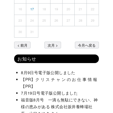
16
17
18
19
20
21
22
23
24
25
26
27
28
29
30
31
< 前月
次月 >
今月へ戻る
お知らせ
8月9日号電子版公開しました
【PR】ク リ ス チ ャ ン の お 仕 事 情 報
【PR】
7月19日号電子版公開しました
福音版8月号 一滴も無駄にできない、神
様の恵みがある 株式会社坂井養蜂場社