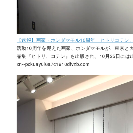
【速報】画家・ホンダマモル10周年 ヒトリコテン
活動10周年を迎えた画家、ホンダマモルが、東京と
品集『ヒトリ、コテン』も出版され、10月25日には
xn--pckuay0l6a7c1910dfvzb.com