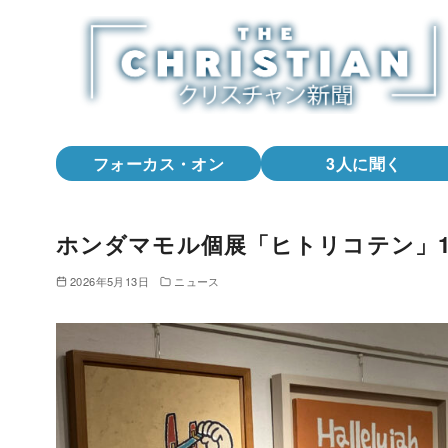
コ
ン
テ
ン
ツ
へ
フォーカス・オン
3人に聞く
移
動
ホンダマモル個展「ヒトリコテン」1
2026年5月13日
ニュース