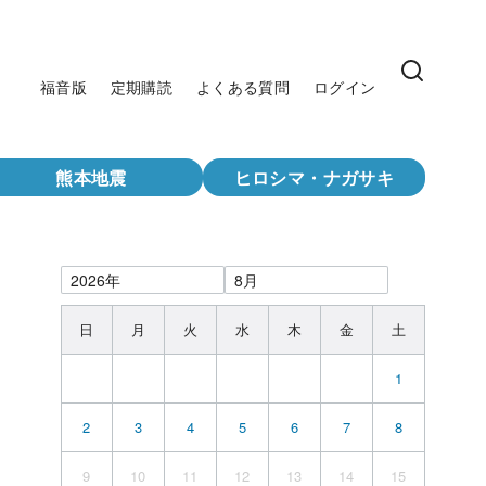
福音版
定期購読
よくある質問
ログイン
熊本地震
ヒロシマ・ナガサキ
日
月
火
水
木
金
土
1
2
3
4
5
6
7
8
9
10
11
12
13
14
15