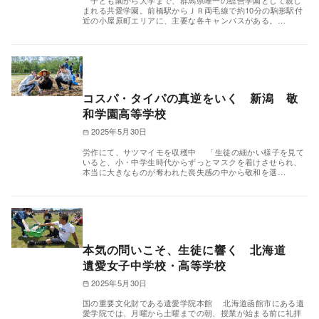
子ども園から大学まで、群馬県唯一の総合学園として親し
まれる共愛学園。前橋駅からＪＲ両毛線で約10分の駒形駅付
近の小屋原町エリアに、主要な各キャンパスがある。…
コスパ・タイパの真逆をいく 新潟 敬
和学園高等学校
2025年5月30日
労作にて、サツマイモを収穫中 「生徒の細かい様子を見て
いると、小・中学生時代からずっとマスクを着けさせられ、
本当に大きなものが奪われた喪失感の中から敬和を選…
本気の問いこそ、生徒に響く 北海道
遺愛女子中学校・高等学校
2025年5月30日
国の重要文化財である遺愛学院本館 北海道函館市にある遺
愛学院では、月曜から土曜までの朝、授業が始まる前に礼拝