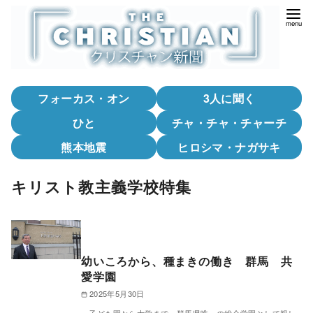
コ
ン
テ
ン
ツ
フォーカス・オン
3人に聞く
へ
移
ひと
チャ・チャ・チャーチ
動
熊本地震
ヒロシマ・ナガサキ
キリスト教主義学校特集
幼いころから、種まきの働き 群馬 共
愛学園
2025年5月30日