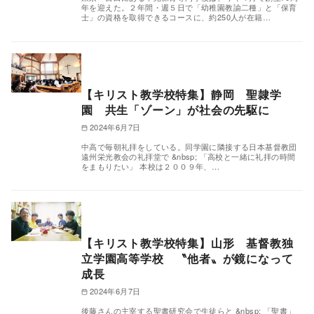
年を迎えた。２年間・週５日で「幼稚園教諭二種」と「保育
士」の資格を取得できるコースに、約250人が在籍…
【キリスト教学校特集】静岡 聖隷学
園 共生「ゾーン」が社会の先駆に
2024年6月7日
中高で毎朝礼拝をしている。同学園に隣接する日本基督教団
遠州栄光教会の礼拝堂で &nbsp; 「高校と一緒に礼拝の時間
をまもりたい」 本校は２００９年、…
【キリスト教学校特集】山形 基督教独
立学園高等学校 〝他者〟が鏡になって
成長
2024年6月7日
後藤さんの主宰する聖書研究会で生徒らと &nbsp; 「聖書」