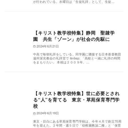
が行われている。水曜日は「生徒礼拝」として、生徒…
【キリスト教学校特集】静岡 聖隷学
園 共生「ゾーン」が社会の先駆に
2024年6月21日
中高で毎朝礼拝をしている。同学園に隣接する日本基督教団
遠州栄光教会の礼拝堂で &nbsp; 「高校と一緒に礼拝の時間
をまもりたい」 本校は２００９年、…
【キリスト教学校特集】世に必要とされ
る“人”を育てる 東京・草苑保育専門学
校
2024年6月19日
東京・目白にある草苑保育専門学校は、今年４月で創立70周
年を迎えた。２年間・週５日で「幼稚園教諭二種」と「保育