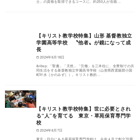
士」の資格を取得できるコースに、約250人が在籍…
【キリスト教学校特集】山形 基督教独立
学園高等学校 〝他者〟が鏡になって成
長
2024年6月18日
&nbsp; 「聖書」「天然」「労働」を三本柱に、全寮制での共
同生活をする基督教独立学園高等学校（山形県西置賜郡小国
町叶水［かのみず］）。キリスト教的…
【キリスト教学校特集】世に必要とされ
る“人”を育てる 東京・草苑保育専門学
校
2024年6月7日
東京・目白にある草苑保育専門学校は、今年４月で創立70周