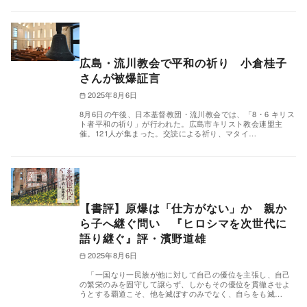
広島・流川教会で平和の祈り 小倉桂子
さんが被爆証言
2025年8月6日
8月6日の午後、日本基督教団・流川教会では、「8・6 キリス
ト者平和の祈り」が行われた。広島市キリスト教会連盟主
催。121人が集まった。交読による祈り、マタイ…
【書評】原爆は「仕方がない」か 親か
ら子へ継ぐ問い 『ヒロシマを次世代に
語り継ぐ』評・濱野道雄
2025年8月6日
「一国なり一民族が他に対して自己の優位を主張し、自己
の繁栄のみを固守して譲らず、しかもその優位を貫徹させよ
うとする覇道こそ、他を滅ぼすのみでなく、自らをも滅…