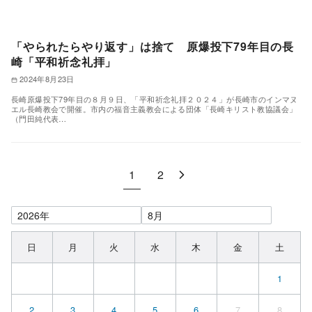
「やられたらやり返す」は捨て 原爆投下79年目の長
崎「平和祈念礼拝」
2024年8月23日
長崎原爆投下79年目の８月９日、「平和祈念礼拝２０２４」が長崎市のインマヌ
エル長崎教会で開催。市内の福音主義教会による団体「長崎キリスト教協議会」
（門田純代表…
1
2
日
月
火
水
木
金
土
1
2
3
4
5
6
7
8