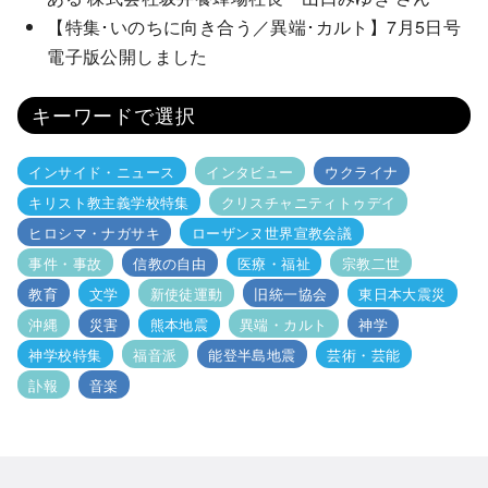
【特集･いのちに向き合う／異端･カルト】7月5日号
電子版公開しました
キーワードで選択
インサイド・ニュース
インタビュー
ウクライナ
キリスト教主義学校特集
クリスチャニティトゥデイ
ヒロシマ・ナガサキ
ローザンヌ世界宣教会議
事件・事故
信教の自由
医療・福祉
宗教二世
教育
文学
新使徒運動
旧統一協会
東日本大震災
沖縄
災害
熊本地震
異端・カルト
神学
神学校特集
福音派
能登半島地震
芸術・芸能
訃報
音楽