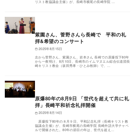
リスト教協議会主催）が、長崎市横尾の長崎学院 …
紫園さん、菅野さんら長崎で 平和の礼
拝&希望のコンサート
2025年8月15日
左から菅野さん、紫園さん、岩本さん 長崎での原爆投下80年
から一夜明け、8月10日、長崎市のイムマヌエル綜合伝道団長
崎キリスト教会（坂田秀孝・ひとみ牧師）で、…
原爆80年の8月9日 「世代を超えて共に礼
拝」長崎平和祈念礼拝開催
2025年8月14日
原爆投下80年の８月９日、平和記念礼拝（長崎キリスト教
協議会主催）が、長崎市横尾の長崎学院 長崎外語大学チャペ
ルで開催された。80年の節目の年は、世代を超え…