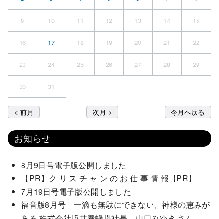
9
10
11
12
13
14
15
16
17
18
19
20
21
22
23
24
25
26
27
28
29
30
31
< 前月
次月 >
今月へ戻る
お知らせ
8月9日号電子版公開しました
【PR】ク リ ス チ ャ ン の お 仕 事 情 報【PR】
7月19日号電子版公開しました
福音版8月号 一滴も無駄にできない、神様の恵みが
ある 株式会社坂井養蜂場社長 山口みゆき さん