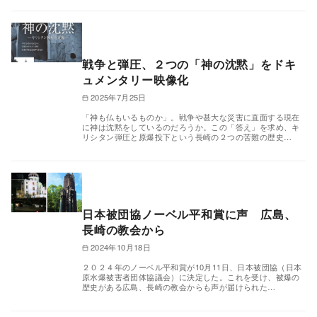
戦争と弾圧、２つの「神の沈黙」をドキ
ュメンタリー映像化
2025年7月25日
「神も仏もいるものか」。戦争や甚大な災害に直面する現在
に神は沈黙をしているのだろうか。この「答え」を求め、キ
リシタン弾圧と原爆投下という長崎の２つの苦難の歴史…
日本被団協ノーベル平和賞に声 広島、
長崎の教会から
2024年10月18日
２０２４年のノーベル平和賞が10月11日、日本被団協（日本
原水爆被害者団体協議会）に決定した。これを受け、被爆の
歴史がある広島、長崎の教会からも声が届けられた…