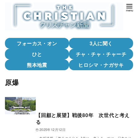
コ
ン
テ
ン
ツ
フォーカス・オン
3人に聞く
へ
移
ひと
チャ・チャ・チャーチ
動
熊本地震
ヒロシマ・ナガサキ
原爆
【回顧と展望】戦後80年 次世代と考え
る
2025年12月12日