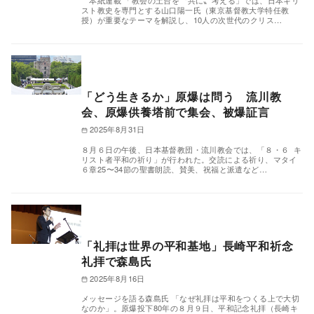
本紙連載 「教会の土台を〝共に〟考える」では、日本キリ
スト教史を専門とする山口陽一氏（東京基督教大学特任教
授）が重要なテーマを解説し、10人の次世代のクリス…
「どう生きるか」原爆は問う 流川教
会、原爆供養塔前で集会、被爆証言
2025年8月31日
８月６日の午後、日本基督教団・流川教会では、「８・６ キ
リスト者平和の祈り」が行われた。交読による祈り、マタイ
６章25〜34節の聖書朗読、賛美、祝福と派遣など…
「礼拝は世界の平和基地」長崎平和祈念
礼拝で森島氏
2025年8月16日
メッセージを語る森島氏 「なぜ礼拝は平和をつくる上で大切
なのか」。原爆投下80年の８月９日、平和記念礼拝（長崎キ