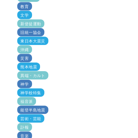
教育
文学
新使徒運動
旧統一協会
東日本大震災
沖縄
災害
熊本地震
異端・カルト
神学
神学校特集
福音派
能登半島地震
芸術・芸能
訃報
音楽