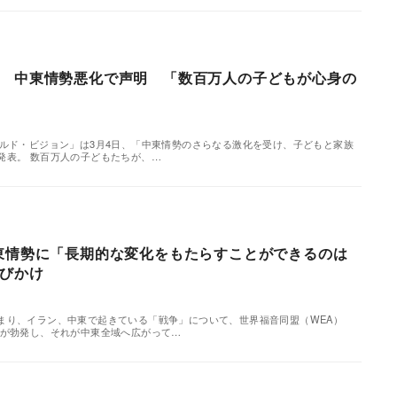
 中東情勢悪化で声明 「数百万人の子どもが心身の
ールド・ビジョン」は3月4日、「中東情勢のさらなる激化を受け、子どもと家族
発表。 数百万人の子どもたちが、…
東情勢に「長期的な変化をもたらすことができるのは
びかけ
まり、イラン、中東で起きている「戦争」について、世界福音同盟（WEA）
争が勃発し、それが中東全域へ広がって…