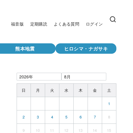
福音版
定期購読
よくある質問
ログイン
熊本地震
ヒロシマ・ナガサキ
日
月
火
水
木
金
土
1
2
3
4
5
6
7
8
9
10
11
12
13
14
15