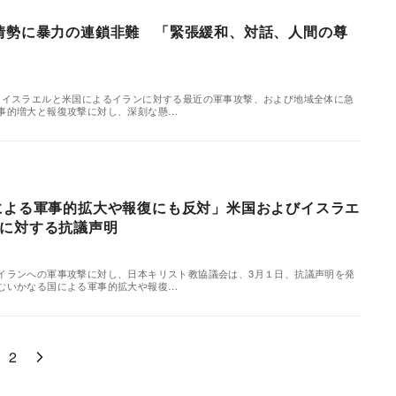
情勢に暴力の連鎖非難 「緊張緩和、対話、人間の尊
、イスラエルと米国によるイランに対する最近の軍事攻撃、および地域全体に急
事的増大と報復攻撃に対し、深刻な懸…
による軍事的拡大や報復にも反対」米国およびイスラエ
撃に対する抗議声明
イランへの軍事攻撃に対し、日本キリスト教協議会は、3月１日、抗議声明を発
むいかなる国による軍事的拡大や報復…
2