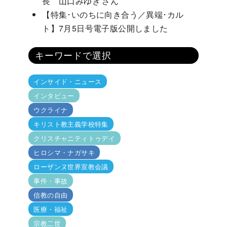
長 山口みゆき さん
【特集･いのちに向き合う／異端･カル
ト】7月5日号電子版公開しました
キーワードで選択
インサイド・ニュース
インタビュー
ウクライナ
キリスト教主義学校特集
クリスチャニティトゥデイ
ヒロシマ・ナガサキ
ローザンヌ世界宣教会議
事件・事故
信教の自由
医療・福祉
宗教二世