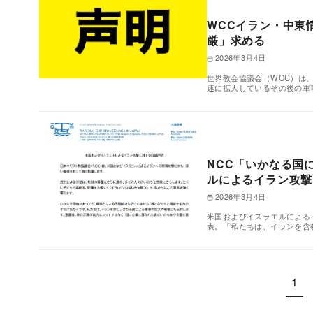
WCCイラン・中東
厳」求める
2026年3月4日
世界教会協議会（WCC）は
速に拡大しているその後の軍
NCC「いかなる国
ルによるイラン攻
2026年3月4日
米国およびイスラエルによる
表。「私たちは、イランを含
1