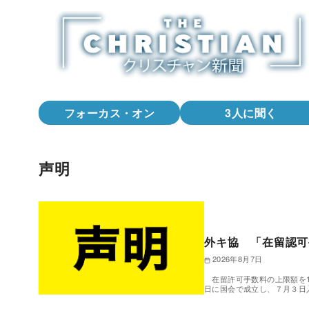
コ
ン
テ
ン
ツ
へ
フォーカス・オン
3人に聞く
移
動
声明
外キ協 「在留認可
2026年8月7日
在留許可手数料の上限額を1
日に国会で成立し、７月３日