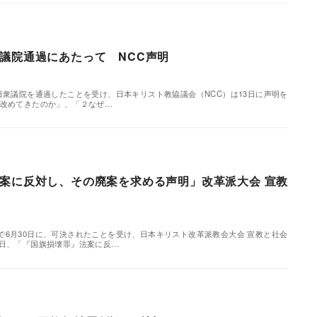
議院通過にあたって NCC声明
日衆議院を通過したことを受け、日本キリスト教協議会（NCC）は13日に声明を
い改めてきたのか」、「２なぜ…
案に反対し、その廃案を求める声明」改革派大会 宣教
で6月30日に、可決されたことを受け、日本キリスト改革派教会大会 宣教と社会
1日、「『国旗損壊罪』法案に反…