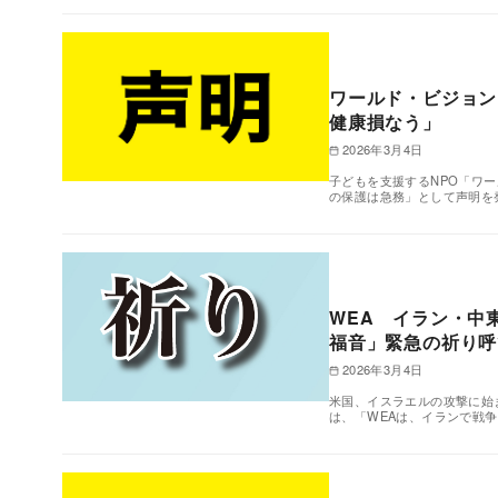
ワールド・ビジョン
健康損なう」
2026年3月4日
子どもを支援するNPO「ワ
の保護は急務」として声明を
WEA イラン・中
福音」緊急の祈り呼
2026年3月4日
米国、イスラエルの攻撃に始
は、「WEAは、イランで戦