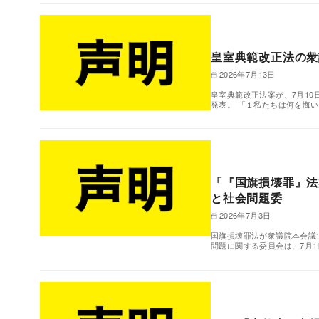
皇室典範改正法の衆
2026年7月13日
皇室典範改正法案が、7月10
発表。 「１私たちは何を悔
「『国旗損壊罪』法
と社会問題委
2026年7月3日
国旗損壊罪法が衆議院本会議
問題に関する委員会は、7月