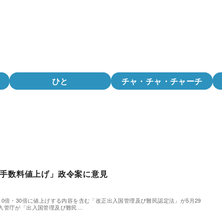
ひと
チャ・チャ・チャーチ
手数料値上げ」政令案に意見
0倍・30倍に値上げする内容を含む「改正出入国管理及び難民認定法」が5月29
入管庁が「出入国管理及び難民…