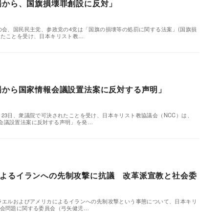
場から、国旗損壊罪創設に反対」
新の会、国民民主党、参政党の4党は「国旗の損壊等の処罰に関する法案」(国旗損
したことを受け、日本キリスト教…
場から国家情報会議設置法案に反対する声明」
月23日、衆議院で可決されたことを受け、日本キリスト教協議会（NCC）は、
会議設置法案に反対する声明」を発…
よるイランへの先制攻撃に抗議 改革派宣教と社会委
スラエルおよびアメリカによるイランへの先制攻撃という事態について、日本キリ
社会問題に関する委員会（弓矢健児…