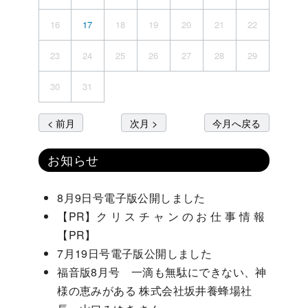
16
17
18
19
20
21
22
23
24
25
26
27
28
29
30
31
< 前月
次月 >
今月へ戻る
お知らせ
8月9日号電子版公開しました
【PR】ク リ ス チ ャ ン の お 仕 事 情 報
【PR】
7月19日号電子版公開しました
福音版8月号 一滴も無駄にできない、神
様の恵みがある 株式会社坂井養蜂場社