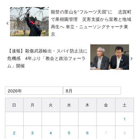
能登の里山を“フルーツ天国”に 志賀町
で果樹園管理 災害支援から宣教と地域
再生へ 単立・ニューソングチャーチ東
京
【速報】殺傷武器輸出・スパイ防止法に
危機感 4年ぶり「教会と政治フォーラ
ム」開催
日
月
火
水
木
金
土
1
2
3
4
5
6
7
8