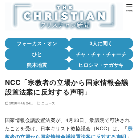
コ
ン
テ
ン
ツ
フォーカス・オン
3人に聞く
へ
移
ひと
チャ・チャ・チャーチ
動
熊本地震
ヒロシマ・ナガサキ
NCC「宗教者の立場から国家情報会議
設置法案に反対する声明」
2026年4月24日
ニュース
国家情報会議設置法案が、4月23日、衆議院で可決され
たことを受け、日本キリスト教協議会（NCC）は、「
宗
教者の立場から国家情報会議設置法案に反対する声明
」