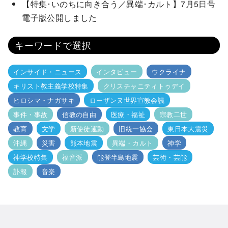
【特集･いのちに向き合う／異端･カルト】7月5日号
電子版公開しました
キーワードで選択
インサイド・ニュース
インタビュー
ウクライナ
キリスト教主義学校特集
クリスチャニティトゥデイ
ヒロシマ・ナガサキ
ローザンヌ世界宣教会議
事件・事故
信教の自由
医療・福祉
宗教二世
教育
文学
新使徒運動
旧統一協会
東日本大震災
沖縄
災害
熊本地震
異端・カルト
神学
神学校特集
福音派
能登半島地震
芸術・芸能
訃報
音楽