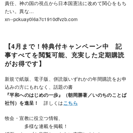
責任、神の国の視点から日本国憲法に改めて関心をもち
たい。異な…
xn--pckuay0l6a7c1910dfvzb.com
【4月まで！特典付キャンペーン中 記
事すべてを閲覧可能、充実した定期購読
がお得です】
新規で紙版、電子版、併読版いずれかの年間購読をお申
込みの方にもれなく、話題の書
『平和へのはじめの一歩』（朝岡勝著／いのちのことば
社刊）を進呈！
詳しくは
こちら
牧会・宣教に役立つ情報、
多様な連載を掲載！