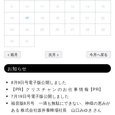
9
10
11
12
13
14
15
16
17
18
19
20
21
22
23
24
25
26
27
28
29
30
31
< 前月
次月 >
今月へ戻る
お知らせ
8月9日号電子版公開しました
【PR】ク リ ス チ ャ ン の お 仕 事 情 報【PR】
7月19日号電子版公開しました
福音版8月号 一滴も無駄にできない、神様の恵みが
ある 株式会社坂井養蜂場社長 山口みゆき さん