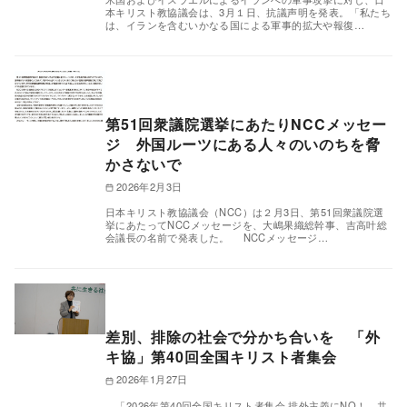
本キリスト教協議会は、3月１日、抗議声明を発表。「私たち
は、イランを含むいかなる国による軍事的拡大や報復…
第51回衆議院選挙にあたりNCCメッセー
ジ 外国ルーツにある人々のいのちを脅
かさないで
2026年2月3日
日本キリスト教協議会（NCC）は２月3日、第51回衆議院選
挙にあたってNCCメッセージを、大嶋果織総幹事、吉高叶総
会議長の名前で発表した。 NCCメッセージ…
差別、排除の社会で分かち合いを 「外
キ協」第40回全国キリスト者集会
2026年1月27日
「2026年第40回全国キリスト者集会 排外主義にNO！ 共