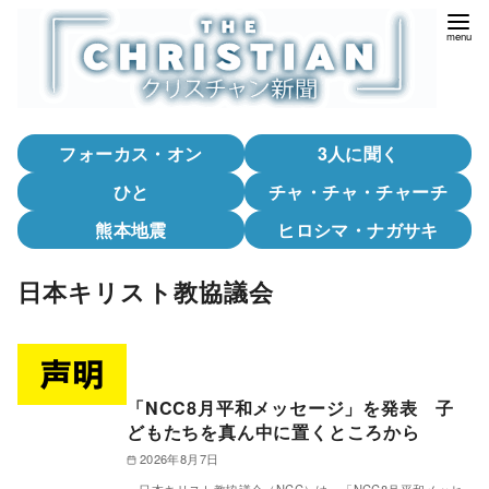
コ
ン
テ
ン
ツ
フォーカス・オン
3人に聞く
へ
移
ひと
チャ・チャ・チャーチ
動
熊本地震
ヒロシマ・ナガサキ
日本キリスト教協議会
「NCC8月平和メッセージ」を発表 子
どもたちを真ん中に置くところから
2026年8月7日