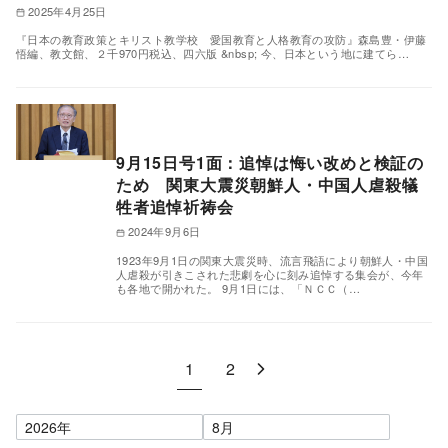
2025年4月25日
『日本の教育政策とキリスト教学校 愛国教育と人格教育の攻防』森島豊・伊藤
悟編、教文館、２千970円税込、四六版 &nbsp; 今、日本という地に建てら…
9月15日号1面：追悼は悔い改めと検証の
ため 関東大震災朝鮮人・中国人虐殺犠
牲者追悼祈祷会
2024年9月6日
1923年9月1日の関東大震災時、流言飛語により朝鮮人・中国
人虐殺が引きこされた悲劇を心に刻み追悼する集会が、今年
も各地で開かれた。 9月1日には、「ＮＣＣ（…
1
2