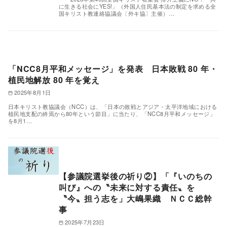
に生きる社会にYES!」（外国人住民基本法の制定を求める全
国キリスト教連絡協議会〔外キ協〕主催）…
「NCC8月平和メッセージ」を発表 日本敗戦 80 年・
植民地解放 80 年を覚え
2025年8月1日
日本キリスト教協議会（NCC）は、「日本の敗戦とアジア・太平洋地域における
植民地支配の終焉から80年という節目」に当たり、「NCC8月平和メッセージ」
を8月1…
【参議院選挙後の祈り②】「『いのちの
叫び』への〝未来に対する責任〟を
〝今〟担う志を」大嶋果織 ＮＣＣ総幹
事
2025年7月23日