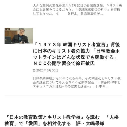
大きな政局の変化を迎えた7月20日の参議院選挙。キリスト教
会にも影響を与えるだろう。「参議院選挙後の祈り」を寄稿
してもらった。 § § 神よ、参議院選挙が…
「１９７３年 韓国キリスト者宣言」背後
に日本のキリスト者の協力 「日韓教会ホ
ットラインはどんな状況でも稼働する」
ＮＣＣ公開学習会で徐正敏氏
2025年6月30日
日韓条約締結から60年になる今年、その問題点とキリスト教
会の課題について考えるＮＣＣ公開学習会「日韓条約60年と
エキュメニカル運動─その歴史と課題─」（日本キ…
『日本の教育政策とキリスト教学校』を読む 「人格
教育」で「愛国」を相対化する 評・大嶋果織