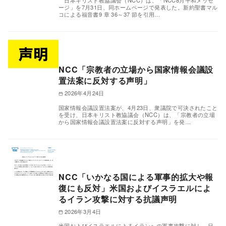
日本キリスト教協議会（NCC）は、「NCC8月平和メッセ
ージ」を7月31日、同ホームページで発表した。新約聖書マル
コによる福音書9 章 36～37 節を引用…
NCC「宗教者の立場から国家情報会議設
置法案に反対する声明」
2026年4月24日
国家情報会議設置法案が、4月23日、衆議院で可決されたこと
を受け、日本キリスト教協議会（NCC）は、「宗教者の立場
から国家情報会議設置法案に反対する声明」を発…
NCC「いかなる国による軍事的拡大や報
復にも反対」米国およびイスラエルによ
るイラン攻撃に対する抗議声明
2026年3月4日
米国およびイスラエルによるイランへの軍事攻撃に対し、日