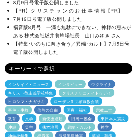
8月9日号電子版公開しました
【PR】ク リ ス チ ャ ン の お 仕 事 情 報【PR】
7月19日号電子版公開しました
福音版8月号 一滴も無駄にできない、神様の恵みが
ある 株式会社坂井養蜂場社長 山口みゆき さん
【特集･いのちに向き合う／異端･カルト】7月5日号
電子版公開しました
キーワードで選択
インサイド・ニュース
インタビュー
ウクライナ
キリスト教主義学校特集
クリスチャニティトゥデイ
ヒロシマ・ナガサキ
ローザンヌ世界宣教会議
事件・事故
信教の自由
医療・福祉
宗教二世
教育
文学
新使徒運動
旧統一協会
東日本大震災
沖縄
災害
熊本地震
異端・カルト
神学
神学校特集
福音派
能登半島地震
芸術・芸能