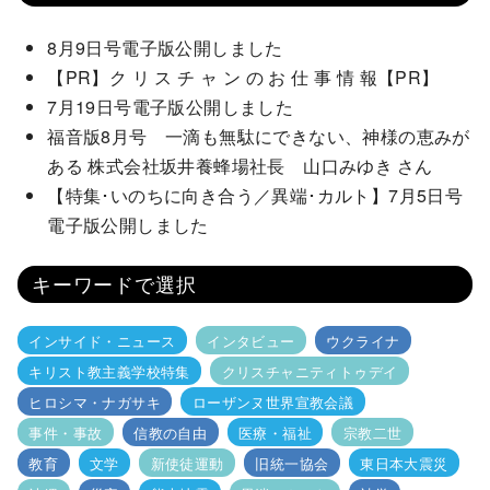
8月9日号電子版公開しました
【PR】ク リ ス チ ャ ン の お 仕 事 情 報【PR】
7月19日号電子版公開しました
福音版8月号 一滴も無駄にできない、神様の恵みが
ある 株式会社坂井養蜂場社長 山口みゆき さん
【特集･いのちに向き合う／異端･カルト】7月5日号
電子版公開しました
キーワードで選択
インサイド・ニュース
インタビュー
ウクライナ
キリスト教主義学校特集
クリスチャニティトゥデイ
ヒロシマ・ナガサキ
ローザンヌ世界宣教会議
事件・事故
信教の自由
医療・福祉
宗教二世
教育
文学
新使徒運動
旧統一協会
東日本大震災