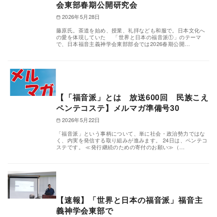
会東部春期公開研究会
2026年5月28日
藤原氏。茶道を始め、授業、礼拝なども和服で。日本文化へ
の愛を体現していた 「世界と日本の福音派①」のテーマ
で、日本福音主義神学会東部部会では2026春期公開…
【「福音派」とは 放送600回 民族こえ
ペンテコステ】メルマガ準備号30
2026年5月22日
「福音派」という事柄について、単に社会・政治勢力ではな
く、内実を発信する取り組みが進みます。 24日は、ペンテコ
ステです。 ≪発行継続のための寄付のお願い≫（…
【速報】「世界と日本の福音派」福音主
義神学会東部で