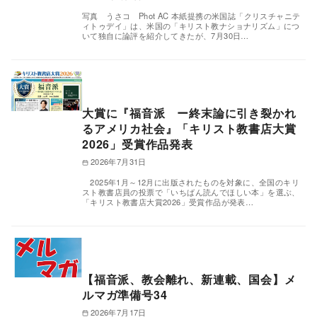
写真 うさコ Phot AC 本紙提携の米国誌「クリスチャニテ
ィトゥデイ」は、米国の「キリスト教ナショナリズム」につ
いて独自に論評を紹介してきたが、7月30日…
大賞に『福音派 ー終末論に引き裂かれ
るアメリカ社会』「キリスト教書店大賞
2026」受賞作品発表
2026年7月31日
2025年1月～12月に出版されたものを対象に、全国のキリ
スト教書店員の投票で「いちばん読んでほしい本」を選ぶ、
「キリスト教書店大賞2026」受賞作品が発表…
【福音派、教会離れ、新連載、国会】メ
ルマガ準備号34
2026年7月17日