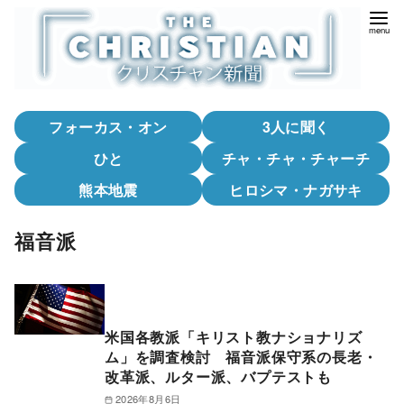
コ
ン
テ
ン
ツ
フォーカス・オン
3人に聞く
へ
移
ひと
チャ・チャ・チャーチ
動
熊本地震
ヒロシマ・ナガサキ
福音派
米国各教派「キリスト教ナショナリズ
ム」を調査検討 福音派保守系の長老・
改革派、ルター派、バプテストも
2026年8月6日