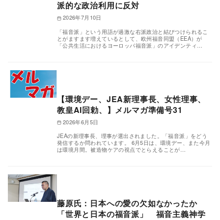
派的な政治利用に反対
2026年7月10日
「福音派」という用語が過激な右派政治と結びつけられるこ
とがますます増えているとして、欧州福音同盟（EEA）が
「公共生活におけるヨーロッパ福音派」のアイデンティ…
【環境デー、JEA新理事長、女性理事、
教皇AI回勅、】メルマガ準備号31
2026年6月5日
JEAの新理事長、理事が選出されました。「福音派」をどう
発信するか問われています。 6月5日は、環境デー、また今月
は環境月間。被造物ケアの視点でとらえることが…
藤原氏：日本への愛の欠如なかったか
「世界と日本の福音派」 福音主義神学