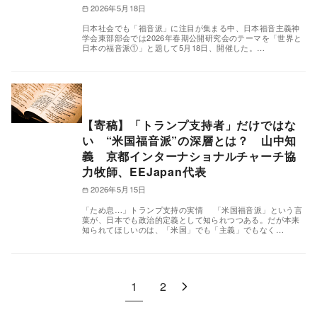
2026年5月18日
日本社会でも「福音派」に注目が集まる中、日本福⾳主義神
学会東部部会では2026年春期公開研究会のテーマを「世界と
日本の福音派①」と題して5月18日、開催した。…
【寄稿】「トランプ支持者」だけではな
い “米国福音派”の深層とは？ 山中知
義 京都インターナショナルチャーチ協
力牧師、EEJapan代表
2026年5月15日
「ため息…」トランプ支持の実情 「米国福音派」という言
葉が、日本でも政治的定義として知られつつある。だが本来
知られてほしいのは、「米国」でも「主義」でもなく…
1
2