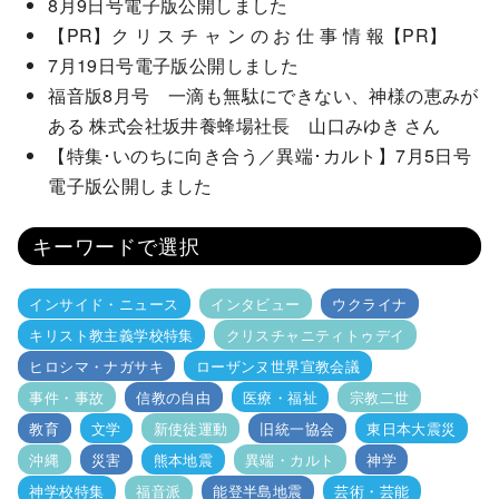
8月9日号電子版公開しました
【PR】ク リ ス チ ャ ン の お 仕 事 情 報【PR】
7月19日号電子版公開しました
福音版8月号 一滴も無駄にできない、神様の恵みが
ある 株式会社坂井養蜂場社長 山口みゆき さん
【特集･いのちに向き合う／異端･カルト】7月5日号
電子版公開しました
キーワードで選択
インサイド・ニュース
インタビュー
ウクライナ
キリスト教主義学校特集
クリスチャニティトゥデイ
ヒロシマ・ナガサキ
ローザンヌ世界宣教会議
事件・事故
信教の自由
医療・福祉
宗教二世
教育
文学
新使徒運動
旧統一協会
東日本大震災
沖縄
災害
熊本地震
異端・カルト
神学
神学校特集
福音派
能登半島地震
芸術・芸能