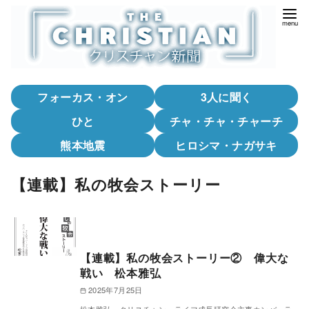
コ
ン
テ
ン
ツ
フォーカス・オン
3人に聞く
へ
移
ひと
チャ・チャ・チャーチ
動
熊本地震
ヒロシマ・ナガサキ
【連載】私の牧会ストーリー
【連載】私の牧会ストーリー② 偉大な
戦い 松本雅弘
2025年7月25日